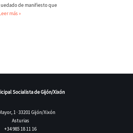
quedado de manifiesto que
Leer más »
ipal Socialista de Gijón/Xixón
ayor, 1 · 33201 Gijón/Xixón
Asturias
+34 985 18 11 16