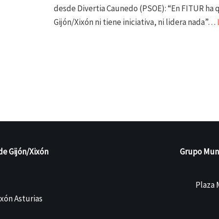
desde Divertia Caunedo (PSOE): “En FITUR ha 
Gijón/Xixón ni tiene iniciativa, ni lidera nada”…
de Gijón/Xixón
Grupo Munic
Plaza M
ixón Asturias