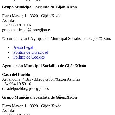
para
Grupo Municipal Socialista de Gijón/Xixón
frenar
la
Plaza Mayor, 1 · 33201 Gijón/Xixón
propagación
Asturias
de
+34 985 18 11 16
la
grupomunicipal@psoegijon.es
gripe
aviar
©{current_year} Agrupación Municipal Socialista de Gijón/Xixón.
Aviso Legal
Política de privacidad
Política de Cookies
Agrupación Municipal Socialista de Gijón/Xixón
Casa del Pueblo
Argandona, 4 Bis · 33208 Gijón/Xixón Asturias
+34 984 19 59 10
casadelpueblo@psoegijon.es
Grupo Municipal Socialista de Gijón/Xixón
Plaza Mayor, 1 · 33201 Gijón/Xixón
Asturias