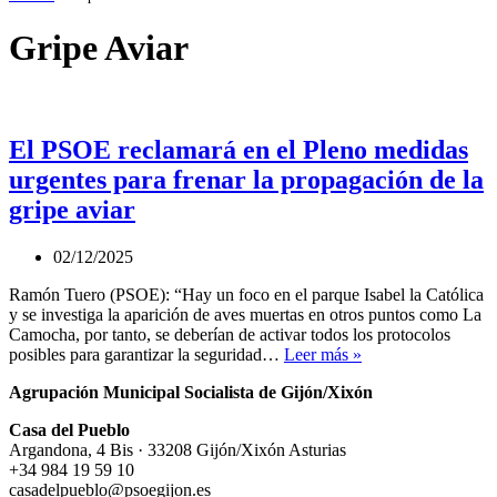
Gripe Aviar
El PSOE reclamará en el Pleno medidas
urgentes para frenar la propagación de la
gripe aviar
02/12/2025
Ramón Tuero (PSOE): “Hay un foco en el parque Isabel la Católica
y se investiga la aparición de aves muertas en otros puntos como La
Camocha, por tanto, se deberían de activar todos los protocolos
El
posibles para garantizar la seguridad…
Leer más »
PSOE
Agrupación Municipal Socialista de Gijón/Xixón
reclamará
en
Casa del Pueblo
el
Argandona, 4 Bis · 33208 Gijón/Xixón Asturias
Pleno
+34 984 19 59 10
medidas
casadelpueblo@psoegijon.es
urgentes