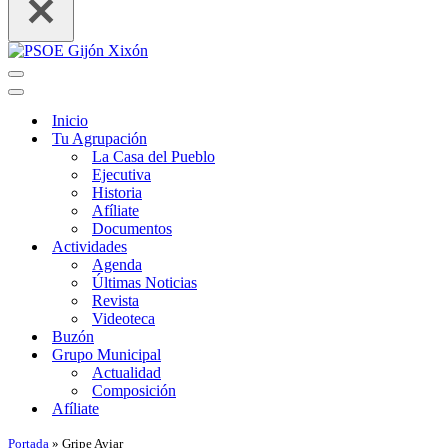
Menú
de
Menú
navegación
de
Inicio
navegación
Tu Agrupación
La Casa del Pueblo
Ejecutiva
Historia
Afíliate
Documentos
Actividades
Agenda
Últimas Noticias
Revista
Videoteca
Buzón
Grupo Municipal
Actualidad
Composición
Afíliate
Portada
»
Gripe Aviar