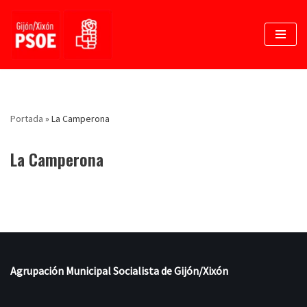
Saltar
al
contenido
Portada
»
La Camperona
La Camperona
Agrupación Municipal Socialista de Gijón/Xixón