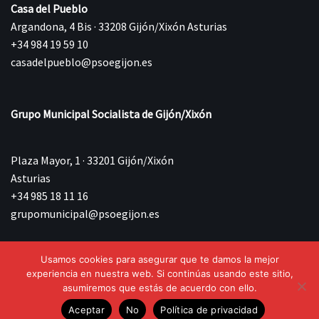
Casa del Pueblo
Argandona, 4 Bis · 33208 Gijón/Xixón Asturias
+34 984 19 59 10
casadelpueblo@psoegijon.es
Grupo Municipal Socialista de Gijón/Xixón
Plaza Mayor, 1 · 33201 Gijón/Xixón
Asturias
+34 985 18 11 16
grupomunicipal@psoegijon.es
Usamos cookies para asegurar que te damos la mejor
©{current_year} Agrupación Municipal Socialista de
experiencia en nuestra web. Si continúas usando este sitio,
Gijón/Xixón.
asumiremos que estás de acuerdo con ello.
Aceptar
No
Política de privacidad
Aviso Legal
Política de privacidad
Política de Cookies