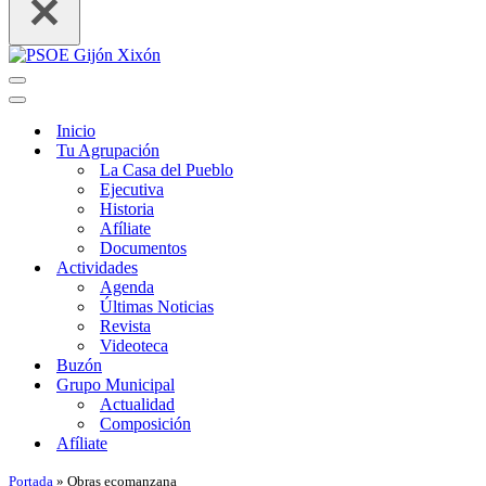
Menú
de
Menú
navegación
de
Inicio
navegación
Tu Agrupación
La Casa del Pueblo
Ejecutiva
Historia
Afíliate
Documentos
Actividades
Agenda
Últimas Noticias
Revista
Videoteca
Buzón
Grupo Municipal
Actualidad
Composición
Afíliate
Portada
»
Obras ecomanzana