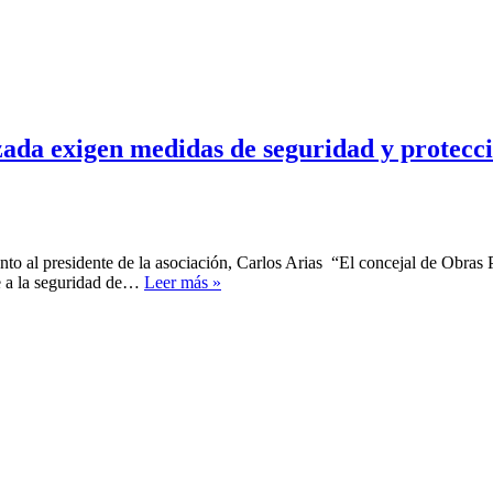
zada exigen medidas de seguridad y protecci
nto al presidente de la asociación, Carlos Arias “El concejal de Obras 
El
te a la seguridad de…
Leer más »
PSOE
y
la
asociación
vecinal
de
La
Calzada
exigen
medidas