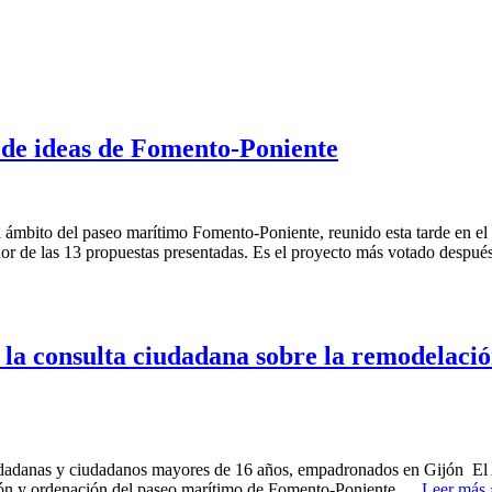
 de ideas de Fomento-Poniente
l ámbito del paseo marítimo Fomento-Poniente, reunido esta tarde en el
or de las 13 propuestas presentadas. Es el proyecto más votado desp
 la consulta ciudadana sobre la remodelaci
adanas y ciudadanos mayores de 16 años, empadronados en Gijón El
ción y ordenación del paseo marítimo de Fomento-Poniente.…
Leer más 