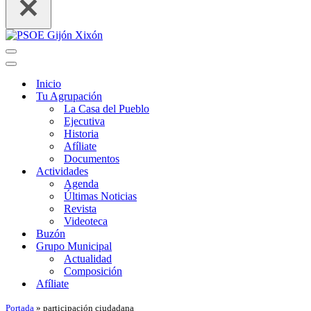
Menú
de
Menú
navegación
de
Inicio
navegación
Tu Agrupación
La Casa del Pueblo
Ejecutiva
Historia
Afíliate
Documentos
Actividades
Agenda
Últimas Noticias
Revista
Videoteca
Buzón
Grupo Municipal
Actualidad
Composición
Afíliate
Portada
»
participación ciudadana