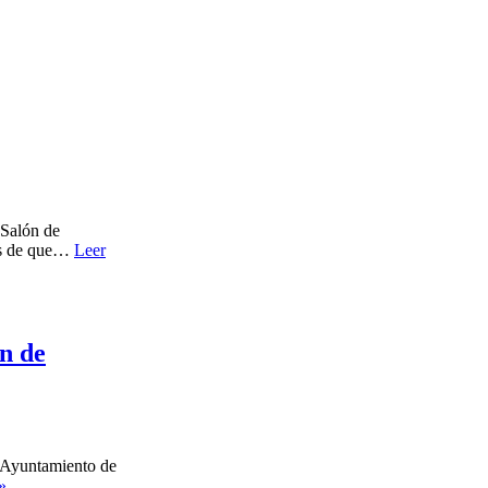
 Salón de
ués de que…
Leer
ón de
 Ayuntamiento de
El
»