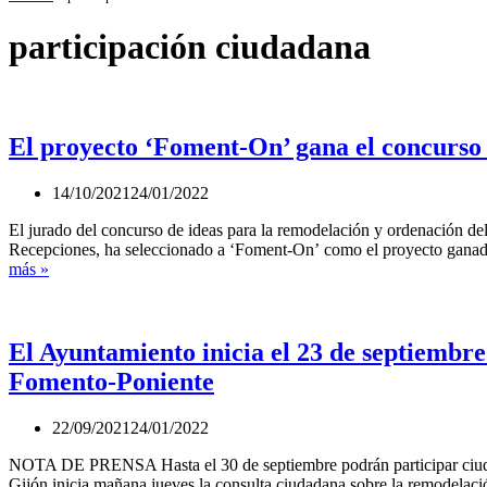
participación ciudadana
El proyecto ‘Foment-On’ gana el concurso
14/10/2021
24/01/2022
El jurado del concurso de ideas para la remodelación y ordenación de
Recepciones, ha seleccionado a ‘Foment-On’ como el proyecto ganad
El
más »
proyecto
‘Foment-
On’
gana
El Ayuntamiento inicia el 23 de septiembre
el
Fomento-Poniente
concurso
de
ideas
22/09/2021
24/01/2022
de
Fomento-
NOTA DE PRENSA Hasta el 30 de septiembre podrán participar ciud
Poniente
Gijón inicia mañana jueves la consulta ciudadana sobre la remodela