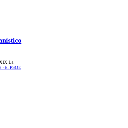
anístico
S.XIX La
s »
El PSOE