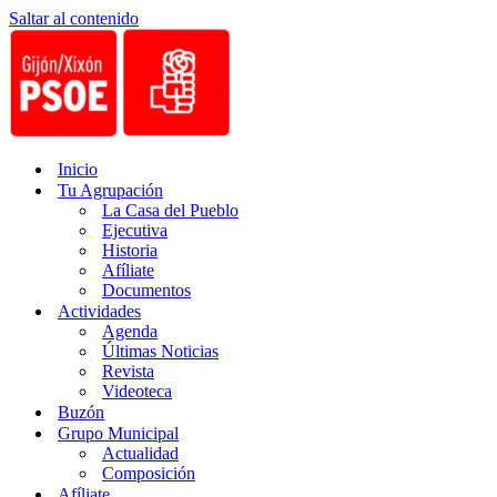
Saltar al contenido
Inicio
Tu Agrupación
La Casa del Pueblo
Ejecutiva
Historia
Afíliate
Documentos
Actividades
Agenda
Últimas Noticias
Revista
Videoteca
Buzón
Grupo Municipal
Actualidad
Composición
Afíliate