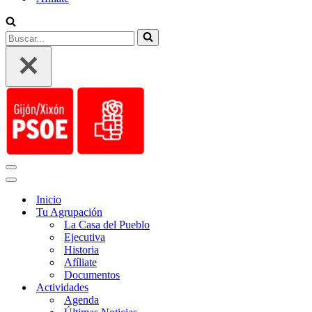
Buscar...
Menú
de
Menú
navegación
de
Inicio
navegación
Tu Agrupación
La Casa del Pueblo
Ejecutiva
Historia
Afíliate
Documentos
Actividades
Agenda