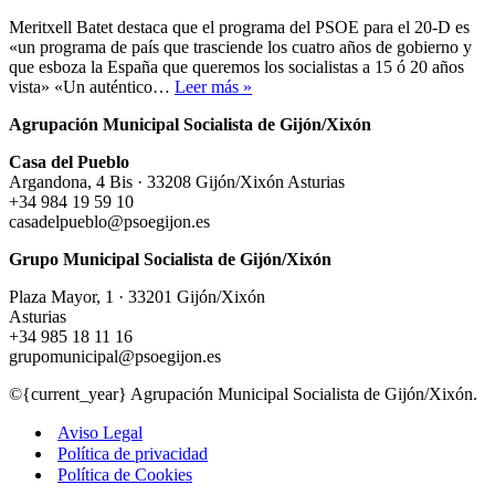
Meritxell Batet destaca que el programa del PSOE para el 20-D es
«un programa de país que trasciende los cuatro años de gobierno y
que esboza la España que queremos los socialistas a 15 ó 20 años
«Los
vista» «Un auténtico…
Leer más »
socialistas
Agrupación Municipal Socialista de Gijón/Xixón
presentamos
un
Casa del Pueblo
programa
Argandona, 4 Bis · 33208 Gijón/Xixón Asturias
de
+34 984 19 59 10
gobierno
casadelpueblo@psoegijon.es
para
dar
Grupo Municipal Socialista de Gijón/Xixón
respuesta
a
Plaza Mayor, 1 · 33201 Gijón/Xixón
la
Asturias
crisis
+34 985 18 11 16
económica,
grupomunicipal@psoegijon.es
social
y
©{current_year} Agrupación Municipal Socialista de Gijón/Xixón.
política
que
Aviso Legal
estamos
Política de privacidad
viviendo»
Política de Cookies