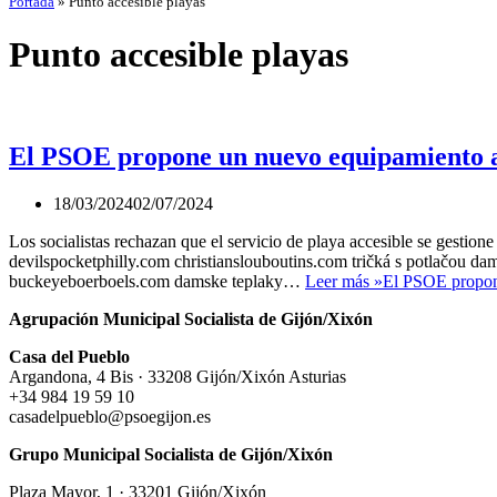
Portada
»
Punto accesible playas
Punto accesible playas
El PSOE propone un nuevo equipamiento ac
18/03/2024
02/07/2024
Los socialistas rechazan que el servicio de playa accesible se gestione 
devilspocketphilly.com christianslouboutins.com tričká s potlačou damske teplaky buckeyebo
buckeyeboerboels.com damske teplaky…
Leer más »
El PSOE propone
Agrupación Municipal Socialista de Gijón/Xixón
Casa del Pueblo
Argandona, 4 Bis · 33208 Gijón/Xixón Asturias
+34 984 19 59 10
casadelpueblo@psoegijon.es
Grupo Municipal Socialista de Gijón/Xixón
Plaza Mayor, 1 · 33201 Gijón/Xixón