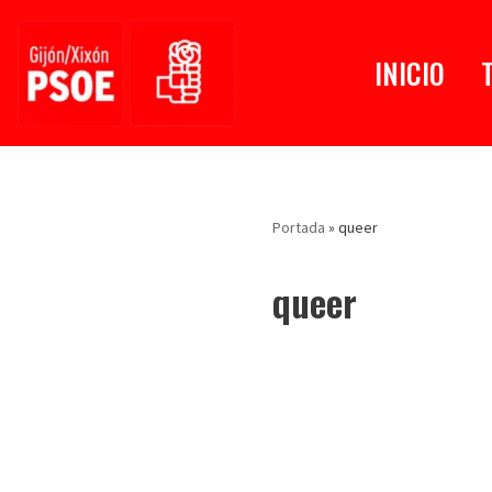
Saltar
INICIO
al
contenido
Portada
»
queer
queer