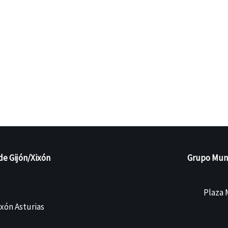
de Gijón/Xixón
Grupo Munic
Plaza M
ixón Asturias