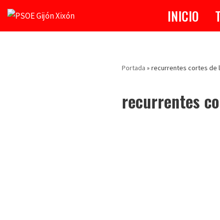
INICIO
Saltar
al
contenido
Portada
»
recurrentes cortes de 
recurrentes co