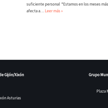
suficiente personal “Estamos en los meses más 
afecta a…
Leer más »
de Gijón/Xixón
Grupo Munic
Plaza M
ixón Asturias