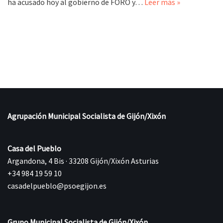
ha acusado hoy al gobierno de FORO y…
Leer más »
Agrupación Municipal Socialista de Gijón/Xixón
Casa del Pueblo
Argandona, 4 Bis · 33208 Gijón/Xixón Asturias
+34 984 19 59 10
casadelpueblo@psoegijon.es
Grupo Municipal Socialista de Gijón/Xixón