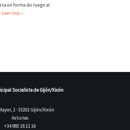
sta en forma de ruego al
…
Leer más »
ipal Socialista de Gijón/Xixón
ayor, 1 · 33201 Gijón/Xixón
Asturias
+34 985 18 11 16