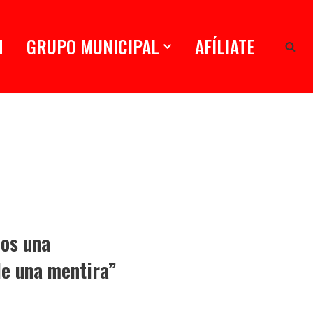
N
GRUPO MUNICIPAL
AFÍLIATE
os una
de una mentira”