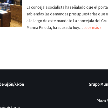
La concejala socialista ha señalado que el por
sabiendas las demandas presupuestarias que e
a lo largo de este mandato La concejala del Gru
Marina Pineda, ha acusado hoy…
Leer más »
de Gijón/Xixón
Grupo Munic
Plaza M
ixón Asturias