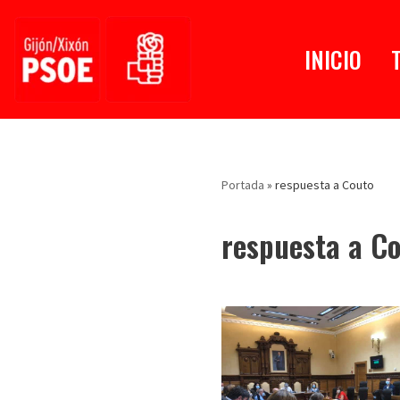
Saltar
INICIO
al
contenido
Portada
»
respuesta a Couto
respuesta a C