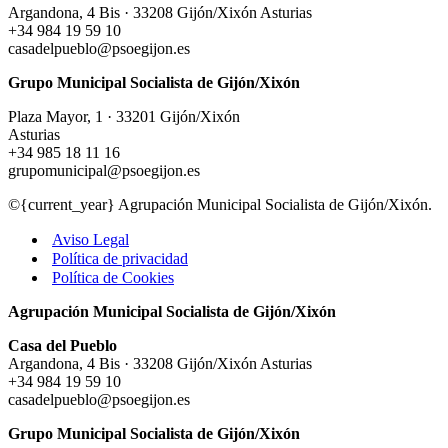
Argandona, 4 Bis · 33208 Gijón/Xixón Asturias
diálogo
+34 984 19 59 10
permanente
casadelpueblo@psoegijon.es
con
la
Grupo Municipal Socialista de Gijón/Xixón
Cámara
de
Plaza Mayor, 1 · 33201 Gijón/Xixón
Comercio
Asturias
de
+34 985 18 11 16
Gijón
grupomunicipal@psoegijon.es
©{current_year} Agrupación Municipal Socialista de Gijón/Xixón.
Aviso Legal
Política de privacidad
Política de Cookies
Agrupación Municipal Socialista de Gijón/Xixón
Casa del Pueblo
Argandona, 4 Bis · 33208 Gijón/Xixón Asturias
+34 984 19 59 10
casadelpueblo@psoegijon.es
Grupo Municipal Socialista de Gijón/Xixón