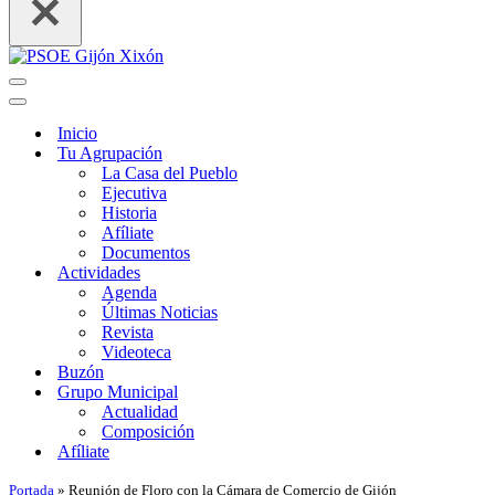
Menú
de
Menú
navegación
de
Inicio
navegación
Tu Agrupación
La Casa del Pueblo
Ejecutiva
Historia
Afíliate
Documentos
Actividades
Agenda
Últimas Noticias
Revista
Videoteca
Buzón
Grupo Municipal
Actualidad
Composición
Afíliate
Portada
»
Reunión de Floro con la Cámara de Comercio de Gijón