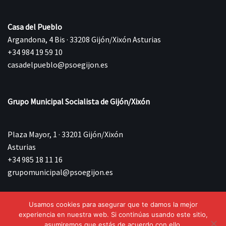
Casa del Pueblo
Argandona, 4 Bis · 33208 Gijón/Xixón Asturias
+34 984 19 59 10
casadelpueblo@psoegijon.es
Grupo Municipal Socialista de Gijón/Xixón
Plaza Mayor, 1 · 33201 Gijón/Xixón
Asturias
+34 985 18 11 16
grupomunicipal@psoegijon.es
Usamos cookies para asegurar que te damos la mejor
©{current_year} Agrupación Municipal Socialista de
experiencia en nuestra web. Si continúas usando este sitio,
Gijón/Xixón.
asumiremos que estás de acuerdo con ello.