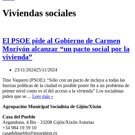
Viviendas sociales
El PSOE pide al Gobierno de Carmen
Moriyón alcanzar “un pacto social por la
vivienda”
23/11/2024
25/11/2024
Tino Vaquero (PSOE): “Sólo con un pacto de incluya a todas las
fuerzas políticas de la ciudad es posible poner fin a un problema de
primer nivel como es el del acceso a la vivienda” Los socialistas
El
piden que se…
Leer más »
PSOE
Agrupación Municipal Socialista de Gijón/Xixón
pide
al
Casa del Pueblo
Gobierno
Argandona, 4 Bis · 33208 Gijón/Xixón Asturias
de
+34 984 19 59 10
Carmen
casadelpueblo@psoegijon.es
Moriyón