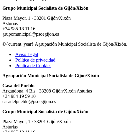
alcanzar
Grupo Municipal Socialista de Gijón/Xixón
“un
pacto
Plaza Mayor, 1 · 33201 Gijón/Xixón
social
Asturias
por
+34 985 18 11 16
la
grupomunicipal@psoegijon.es
vivienda”
©{current_year} Agrupación Municipal Socialista de Gijón/Xixón.
Aviso Legal
Política de privacidad
Política de Cookies
Agrupación Municipal Socialista de Gijón/Xixón
Casa del Pueblo
Argandona, 4 Bis · 33208 Gijón/Xixón Asturias
+34 984 19 59 10
casadelpueblo@psoegijon.es
Grupo Municipal Socialista de Gijón/Xixón
Plaza Mayor, 1 · 33201 Gijón/Xixón
Asturias