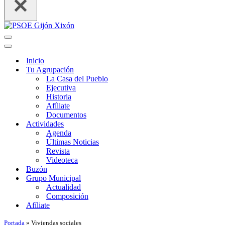
Menú
de
Menú
navegación
de
Inicio
navegación
Tu Agrupación
La Casa del Pueblo
Ejecutiva
Historia
Afíliate
Documentos
Actividades
Agenda
Últimas Noticias
Revista
Videoteca
Buzón
Grupo Municipal
Actualidad
Composición
Afíliate
Portada
»
Viviendas sociales