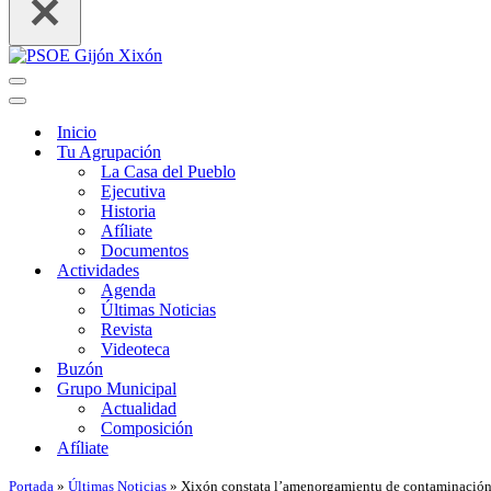
Menú
de
Menú
navegación
de
Inicio
navegación
Tu Agrupación
La Casa del Pueblo
Ejecutiva
Historia
Afíliate
Documentos
Actividades
Agenda
Últimas Noticias
Revista
Videoteca
Buzón
Grupo Municipal
Actualidad
Composición
Afíliate
Portada
»
Últimas Noticias
»
Xixón constata l’amenorgamientu de contaminación