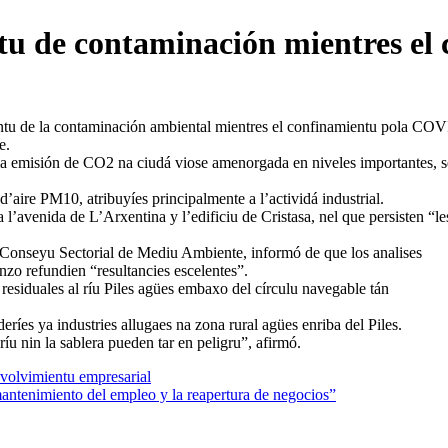
u de contaminación mientres el
tu de la contaminación ambiental mientres el confinamientu pola CO
e.
 la emisión de CO2 na ciudá viose amenorgada en niveles importantes, 
aire PM10, atribuyíes principalmente a l’actividá industrial.
 l’avenida de L’Arxentina y l’edificiu de Cristasa, nel que persisten “le
l Conseyu Sectorial de Mediu Ambiente, informó de que los analises
enzo refundien “resultancies escelentes”.
residuales al ríu Piles agües embaxo del círculu navegable tán
íes ya industries allugaes na zona rural agües enriba del Piles.
u nin la sablera pueden tar en peligru”, afirmó.
volvimientu empresarial
antenimiento del empleo y la reapertura de negocios”