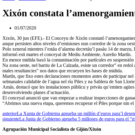
Xixón constata l’amenorgamient
01/07/2020
Xixón, 30 jun (EFE).- El Conceyu de Xixón constató l’amenorgamien
anque persisten altos niveles d’emisiones nun corredor de la zona oest
Polo xeneral mientres l’estáu d’alarma decretáu’l pasáu 14 de marzu,
informó esti martes el conceyal de Mediu Ambiente, Aurelio Martín.
En menor midida baxó la contaminación por partícules en suspensión d’
Na zona oeste, nel barriu de La Calzada, esiste un corredor” en redol a
males resultancies” nos datos que recueyen les bases de midida.
Martín, que fixo estes declaraciones momentos antes de participar ne
selmanales calidable de l’agua nel ríu Piles y na Sablera de San Llori
Amás, destacó que les instalaciones públicu y priváu qu’emiten agües 
desenvolviendo planes d’actuación.
El conceyal anunció que van empezar a realizar inspecciones de ganader
“Abrimos una nueva etapa, queremos recuperar el Piles porque nin el rí
anterior
La Xunta de Gobiernu aprueba un millón d’euros para’l desen
siguiente
La Junta de Gobierno aprueba 5 millones de euros para el “m
Agrupación Municipal Socialista de Gijón/Xixón