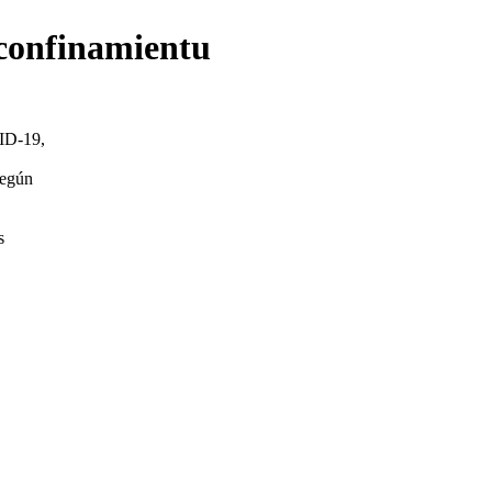
 confinamientu
VID-19,
según
s