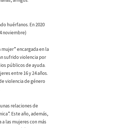
manas, amigos.
ado huérfanos. En 2020
24 noviembre)
a mujer” encargada en la
n sufrido violencia por
cios públicos de ayuda.
jeres entre 16 y 24 años.
de violencia de género
.
unas relaciones de
mica”. Este año, además,
a a las mujeres con más