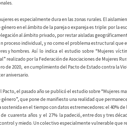
nales.
mujeres es especialmente dura en las zonas rurales. El aislamie
 género en el ámbito de la pareja o expareja es triple: por la es
elegación al ámbito privado, por restar aisladas geográficamente
n proceso individual, y no como el problema estructural que e
res y hombres. Así lo indica el estudio sobre “Mujeres vícti
al” realizado por la Federación de Asociaciones de Mujeres Ru
ro de 2020, en cumplimiento del Pacto de Estado contra la Vio
er aniversario.
 Pacto, el pasado año se publicó el estudio sobre “Mujeres ma
e género”, que pone de manifiesto una realidad que permanece 
a sostenida en el tiempo con datos estremecedores: el 40% de 
de cuarenta años y el 27% la padeció, entre dos y tres décad
 control y miedo. Un colectivo especialmente vulnerable que r