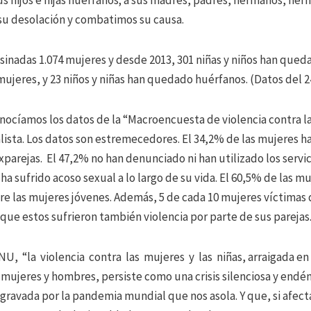
us hijos e hijas huérfanos; a sus madres, padres, hermanos, her
su desolación y combatimos su causa.
sinadas 1.074 mujeres y desde 2013, 301 niñas y niños han qued
mujeres, y 23 niños y niñas han quedado huérfanos. (Datos del 
ocíamos los datos de la “Macroencuesta de violencia contra l
lista. Los datos son estremecedores. El 34,2% de las mujeres ha
xparejas. El 47,2% no han denunciado ni han utilizado los servi
ha sufrido acoso sexual a lo largo de su vida. El 60,5% de las mu
re las mujeres jóvenes. Además, 5 de cada 10 mujeres víctimas 
n que estos sufrieron también violencia por parte de sus parejas
, “la violencia contra las mujeres y las niñas, arraigada en 
mujeres y hombres, persiste como una crisis silenciosa y endé
 agravada por la pandemia mundial que nos asola. Y que, si afect