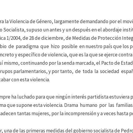
tra la Violencia de Género, largamente demandando por el movi
 Socialista, supuso un antes y un después en el abordaje instit
ica 1/2004, de 28 de diciembre, de Medidas de Protección Integ
io de paradigma que hizo posible en nuestro país que los p
creto y específico de violencia, que es la que se ejerce contra
sí mismo, continuando por la senda marcada, el Pacto de Estad
grupos parlamentarios, y por tanto, de toda la sociedad esp
abar con esta violencia.
iempre ha luchado para que ningún interés partidista estuviera 
ma que supone esta violencia. Drama humano por las familias
ecen tantas mujeres, por la incomprensión y a veces hasta por
or, una de las primeras medidas del gobierno socialista de Pedr