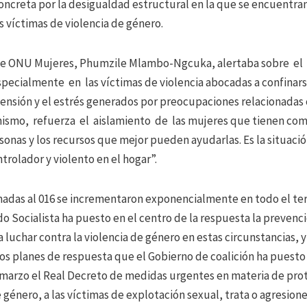
oncreta por la desigualdad estructural en la que se encuentra
s víctimas de violencia de género.
 de ONU Mujeres, Phumzile Mlambo-Ngcuka, alertaba sobre el
pecialmente en las víctimas de violencia abocadas a confinarse
tensión y el estrés generados por preocupaciones relacionadas 
mismo, refuerza el aislamiento de las mujeres que tienen com
sonas y los recursos que mejor pueden ayudarlas. Es la situació
olador y violento en el hogar”.
amadas al 016 se incrementaron exponencialmente en todo el ter
o Socialista ha puesto en el centro de la respuesta la prevenció
 luchar contra la violencia de género en estas circunstancias, 
 los planes de respuesta que el Gobierno de coalición ha puesto
marzo el Real Decreto de medidas urgentes en materia de prote
 género, a las víctimas de explotación sexual, trata o agresion