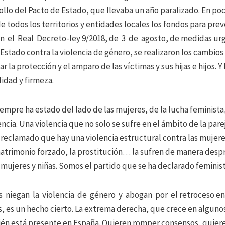
llo del Pacto de Estado, que llevaba un año paralizado. En po
e todos los territorios y entidades locales los fondos para prev
on el Real Decreto-ley 9/2018, de 3 de agosto, de medidas urg
Estado contra la violencia de género, se realizaron los cambios
 la protección y el amparo de las víctimas y sus hijas e hijos. Y
idad y firmeza.
mpre ha estado del lado de las mujeres, de la lucha feminista, 
ncia. Una violencia que no solo se sufre en el ámbito de la pare
reclamado que hay una violencia estructural contra las mujeres.
matrimonio forzado, la prostitución… la sufren de manera des
 mujeres y niñas. Somos el partido que se ha declarado feminista
niegan la violencia de género y abogan por el retroceso en 
, es un hecho cierto. La extrema derecha, que crece en alguno
én está presente en España. Quieren romper consensos, quiere