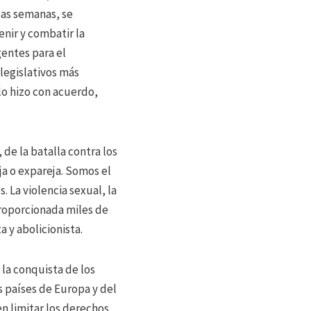
cas semanas, se
enir y combatir la
entes para el
 legislativos más
 lo hizo con acuerdo,
de la batalla contra los
ja o expareja. Somos el
 La violencia sexual, la
proporcionada miles de
 y abolicionista.
la conquista de los
s países de Europa y del
n limitar los derechos