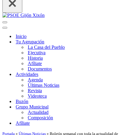
Menú
de
Menú
navegación
de
Inicio
navegación
Tu Agrupación
La Casa del Pueblo
Ejecutiva
Historia
Afíliate
Documentos
Actividades
Agenda
Últimas Noticias
Revista
Videoteca
Buzón
Grupo Municipal
Actualidad
Composición
Afíliate
Portada
»
Últimas Noticias
»
Boletín semanal con toda la actualidad de