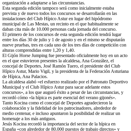
organización a adaptarse a las circunstancias.
Esta segunda edición tampoco será como inicialmente estaba
prevista y de nuevo todos los concursos se desarrollarán en las
instalaciones del Club Hípico Astur en lugar del hipódromo
municipal de Las Mestas, un recinto en el que habitualmente se
daban cita más de 10.000 personas cada jornada del concurso.
El primero de los concursos de esta segunda edición tendrá lugar
entre los días 30 de julio y 1 de agosto y en el mismo se disputarán
nueve pruebas, tres en cada uno de los tres días de competición con
alturas comprendidas entre 1,20 y 1,40.
El Gijón Horse Jumping fue presentado oficialmente hoy en un acto
en el que estuvieron presentes la alcaldesa, Ana González, el
concejal de Deportes, José Ramón Tuero, el presidente del Club
Hípico Astur, Mario Vigil, y la presidenta de la Federación Asturiana
de Hípica, Ana Palacios.
La alcaldesa alabó «el esfuerzo realizado por el Patronato Deportivo
Municipal y el Club Hípico Astur para sacar adelante estos
concursos», a los que auguró éxito a pesar de las circunstancias, y
recordó cómo «la hípica es parte esencial del verano gijonés».
Tanto Kocina como el concejal de Deportes agradecieron la
colaboración y la fidelidad de los patrocinadores, alrededor de
medio centenar, e incluso apuntaron la posibilidad de realizar un
homenaje a los más antiguos.
Jesús Kocina recordó la importancia del sector de la hípica en
España «con alrededor de 80.000 puestos de trabajo directos» y