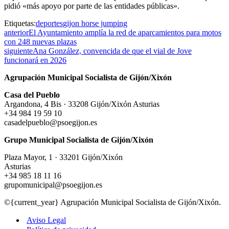
pidió «más apoyo por parte de las entidades públicas».
Etiquetas:
deportes
gijon horse jumping
anterior
El Ayuntamiento amplía la red de aparcamientos para motos
con 248 nuevas plazas
siguiente
Ana González, convencida de que el vial de Jove
funcionará en 2026
Agrupación Municipal Socialista de Gijón/Xixón
Casa del Pueblo
Argandona, 4 Bis · 33208 Gijón/Xixón Asturias
+34 984 19 59 10
casadelpueblo@psoegijon.es
Grupo Municipal Socialista de Gijón/Xixón
Plaza Mayor, 1 · 33201 Gijón/Xixón
Asturias
+34 985 18 11 16
grupomunicipal@psoegijon.es
©{current_year} Agrupación Municipal Socialista de Gijón/Xixón.
Aviso Legal