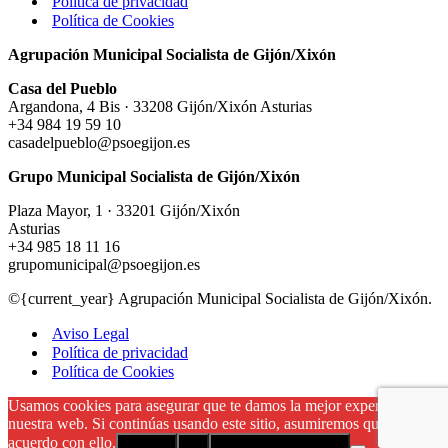
Política de privacidad
Política de Cookies
Agrupación Municipal Socialista de Gijón/Xixón
Casa del Pueblo
Argandona, 4 Bis · 33208 Gijón/Xixón Asturias
+34 984 19 59 10
casadelpueblo@psoegijon.es
Grupo Municipal Socialista de Gijón/Xixón
Plaza Mayor, 1 · 33201 Gijón/Xixón
Asturias
+34 985 18 11 16
grupomunicipal@psoegijon.es
©{current_year} Agrupación Municipal Socialista de Gijón/Xixón.
Aviso Legal
Política de privacidad
Política de Cookies
Usamos cookies para asegurar que te damos la mejor experiencia en
nuestra web. Si continúas usando este sitio, asumiremos que estás de
acuerdo con ello.
Aceptar
No
Política de privacidad