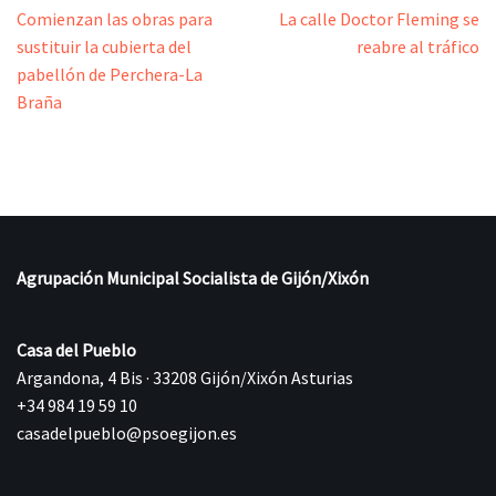
Comienzan las obras para
La calle Doctor Fleming se
sustituir la cubierta del
reabre al tráfico
pabellón de Perchera-La
Braña
Agrupación Municipal Socialista de Gijón/Xixón
Casa del Pueblo
Argandona, 4 Bis · 33208 Gijón/Xixón Asturias
+34 984 19 59 10
casadelpueblo@psoegijon.es