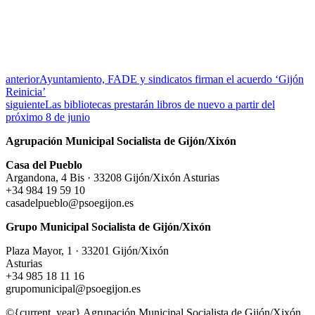
anterior
Ayuntamiento, FADE y sindicatos firman el acuerdo ‘Gijón
Reinicia’
siguiente
Las bibliotecas prestarán libros de nuevo a partir del
próximo 8 de junio
Agrupación Municipal Socialista de Gijón/Xixón
Casa del Pueblo
Argandona, 4 Bis · 33208 Gijón/Xixón Asturias
+34 984 19 59 10
casadelpueblo@psoegijon.es
Grupo Municipal Socialista de Gijón/Xixón
Plaza Mayor, 1 · 33201 Gijón/Xixón
Asturias
+34 985 18 11 16
grupomunicipal@psoegijon.es
©{current_year} Agrupación Municipal Socialista de Gijón/Xixón.