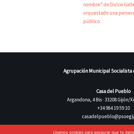
nombre” de Dulce Galle
orquestado una persecu
público
Agrupación Municipal Socialista 
Casa del Pueblo
Argandona, 4 Bis · 33208 Gijón/X
+34 984 19 59 10
casadelpueblo@psoegij
Usamos cookies para asegurar que te damos