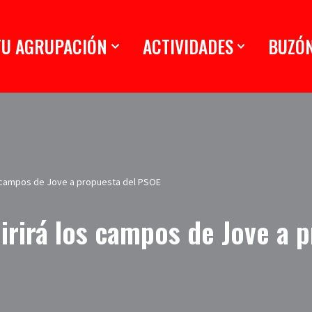
TU AGRUPACIÓN
ACTIVIDADES
BUZÓ
s campos de Jove a propuesta del PSOE
irirá los campos de Jove a 