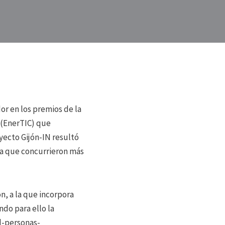
or en los premios de la
 (EnerTIC) que
oyecto Gijón-IN resultó
 la que concurrieron más
n, a la que incorpora
do para ello la
d-personas-