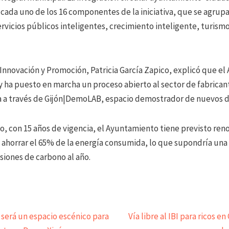
ada uno de los 16 componentes de la iniciativa, que se agrupan
rvicios públicos inteligentes, crecimiento inteligente, turismo
 Innovación y Promoción, Patricia García Zapico, explicó que e
 y ha puesto en marcha un proceso abierto al sector de fabrican
 a través de Gijón|DemoLAB, espacio demostrador de nuevos di
o, con 15 años de vigencia, el Ayuntamiento tiene previsto reno
 y ahorrar el 65% de la energía consumida, lo que supondría una
siones de carbono al año.
 será un espacio escénico para
Vía libre al IBI para ricos en