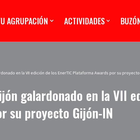
TU AGRUPACIÓN
ACTIVIDADES
BUZÓ
rdonado en la VII edición de los EnerTIC Plataforma Awards por su proyecto 
jón galardonado en la VII ed
r su proyecto Gijón-IN