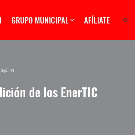
N
GRUPO MUNICIPAL
AFÍLIATE
Gijón-IN
ición de los EnerTIC