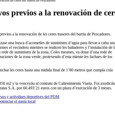
vación de ceres del barriu de Pescadores
os previos a la renovación de cer
evios a la renovación de les ceres traseres del barriu de Pescadores.
izase una busca d’acometíes de suministru d’agua para llevar a cabu un
ones el vecinderu mientres se realicen les baltaderes y l’instalación de l
 la rede de suministru de la zona. Coles mesmes, va dotar d’una rede de
traciones de la zona verde, protexendo d’esta miente les fachaes de los
nchar les ceres hasta una midida final de 1’80 metros que cumpla cola
 350 m2 y ta venceyáu al contratu de Caltenimientu Viaria. Foi axudicáu
ratas S.A. por 60.493’21 euros con un plazu d’execución de 3 meses.
ursos y actividaes deportives del PDM
tenciar el gastu local