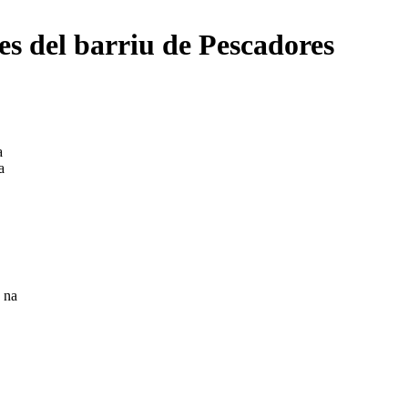
es del barriu de Pescadores
a
a
 na