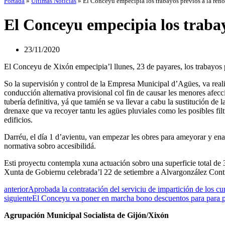
Portada
»
Últimas Noticias
»
El Conceyu empecipia los trabayos previos a la reno
El Conceyu empecipia los trabay
23/11/2020
El Conceyu de Xixón empecipia’l llunes, 23 de payares, los trabayos pr
So la supervisión y control de la Empresa Municipal d’Agües, va real
conducción alternativa provisional col fin de causar les menores afecci
tubería definitiva, yá que tamién se va llevar a cabu la sustitución de
drenaxe que va recoyer tantu les agües pluviales como les posibles fil
edificios.
Darréu, el día 1 d’avientu, van empezar les obres para ameyorar y ena
normativa sobro accesibilidá.
Esti proyectu contempla xuna actuación sobro una superficie total de
Xunta de Gobiernu celebrada’l 22 de setiembre a Alvargonzález Cont
anterior
Aprobada la contratación del serviciu de impartición de los c
siguiente
El Conceyu va poner en marcha bono descuentos para para po
Agrupación Municipal Socialista de Gijón/Xixón