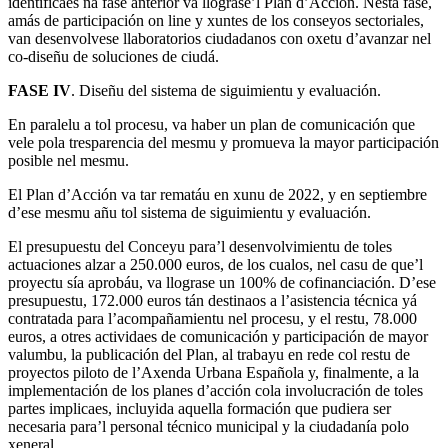
identificaes na fase anterior va llograse’l Plan d’Acción. Nesta fase,
amás de participación on line y xuntes de los conseyos sectoriales,
van desenvolvese llaboratorios ciudadanos con oxetu d’avanzar nel
co-diseñu de soluciones de ciudá.
FASE IV
. Diseñu del sistema de siguimientu y evaluación.
En paralelu a tol procesu, va haber un plan de comunicación que
vele pola tresparencia del mesmu y promueva la mayor participación
posible nel mesmu.
El Plan d’Acción va tar rematáu en xunu de 2022, y en septiembre
d’ese mesmu añu tol sistema de siguimientu y evaluación.
El presupuestu del Conceyu para’l desenvolvimientu de toles
actuaciones alzar a 250.000 euros, de los cualos, nel casu de que’l
proyectu sía aprobáu, va llograse un 100% de cofinanciación. D’ese
presupuestu, 172.000 euros tán destinaos a l’asistencia técnica yá
contratada para l’acompañamientu nel procesu, y el restu, 78.000
euros, a otres actividaes de comunicación y participación de mayor
valumbu, la publicación del Plan, al trabayu en rede col restu de
proyectos piloto de l’Axenda Urbana Española y, finalmente, a la
implementación de los planes d’acción cola involucración de toles
partes implicaes, incluyida aquella formación que pudiera ser
necesaria para’l personal técnico municipal y la ciudadanía polo
xeneral.