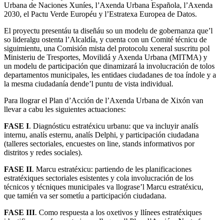
Urbana de Naciones Xuníes, l’Axenda Urbana Española, l’Axenda
2030, el Pactu Verde Européu y l’Estratexa Europea de Datos.
El proyectu presentáu ta diseñáu so un modelu de gobernanza que’l
so lideralgu ostenta l’Alcaldía, y cuenta con un Comité técnicu de
siguimientu, una Comisión mista del protocolu xeneral suscritu pol
Ministeriu de Tresportes, Movilidá y Axenda Urbana (MITMA) y
un modelu de participación que dinamizará la involucración de tolos
departamentos municipales, les entidaes ciudadanes de toa índole y a
la mesma ciudadanía dende’l puntu de vista individual.
Para llograr el Plan d’Acción de l’Axenda Urbana de Xixón van
llevar a cabu les siguientes actuaciones:
FASE I
. Diagnósticu estratéxicu urbanu: que va incluyir analís
internu, analís esternu, analís Delphi, y participación ciudadana
(talleres sectoriales, encuestes on line, stands informativos por
distritos y redes sociales).
FASE II
. Marcu estratéxicu: partiendo de les planificaciones
estratéxiques sectoriales esistentes y cola involucración de los
técnicos y técniques municipales va llograse’l Marcu estratéxicu,
que tamién va ser sometíu a participación ciudadana.
FASE III
. Como respuesta a los oxetivos y llínees estratéxiques