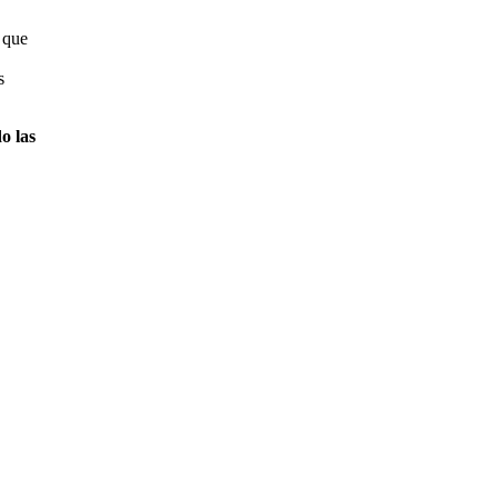
 que
s
o las