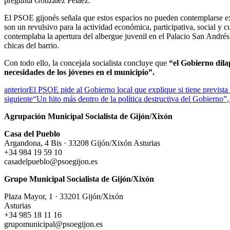
pregunta González Peláez.
El PSOE gijonés señala que estos espacios no pueden contemplarse ex
son un revulsivo para la actividad económica, participativa, social y c
contemplaba la apertura del albergue juvenil en el Palacio San André
chicas del barrio.
Con todo ello, la concejala socialista concluye que
“el Gobierno dila
necesidades de los jóvenes en el municipio”.
anterior
El PSOE pide al Gobierno local que explique si tiene prevista
siguiente
“Un hito más dentro de la política destructiva del Gobierno”,
Agrupación Municipal Socialista de Gijón/Xixón
Casa del Pueblo
Argandona, 4 Bis · 33208 Gijón/Xixón Asturias
+34 984 19 59 10
casadelpueblo@psoegijon.es
Grupo Municipal Socialista de Gijón/Xixón
Plaza Mayor, 1 · 33201 Gijón/Xixón
Asturias
+34 985 18 11 16
grupomunicipal@psoegijon.es