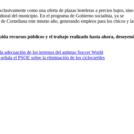
clusivamente como una oferta de plazas hoteleras a precios bajos, sino
ultural del municipio. En el programa de Gobierno socialista, ya se
s de Cornellana este mismo año, generando empleos para los chicos y la
pida recursos públicos y el trabajo realizado hasta ahora, desoyend
 la adecuación de los terrenos del antiguo Soccer World
 señala el PSOE sobre la eliminación de los ciclocarriles