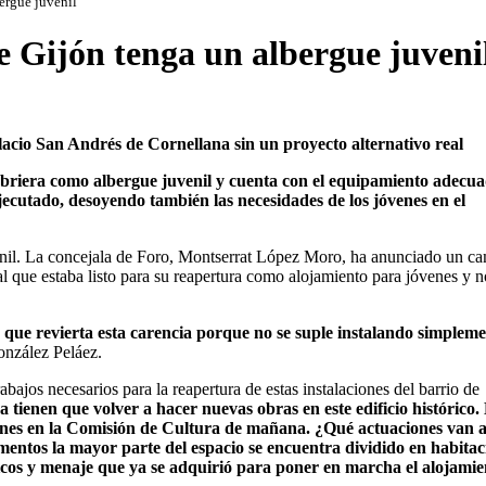
ergue juvenil
e Gijón tenga un albergue juveni
acio San Andrés de Cornellana sin un proyecto alternativo real
eabriera como albergue juvenil y cuenta con el equipamiento adecu
jecutado, desoyendo también las necesidades de los jóvenes en el
enil. La concejala de Foro, Montserrat López Moro, ha anunciado un c
l que estaba listo para su reapertura como alojamiento para jóvenes y n
 que revierta esta carencia porque no se suple instalando simplem
onzález Peláez.
bajos necesarios para la reapertura de estas instalaciones del barrio de
 tienen que volver a hacer nuevas obras en este edificio histórico.
iones en la Comisión de Cultura de mañana. ¿Qué actuaciones van 
momentos la mayor parte del espacio se encuentra dividido en habita
ticos y menaje que ya se adquirió para poner en marcha el alojami