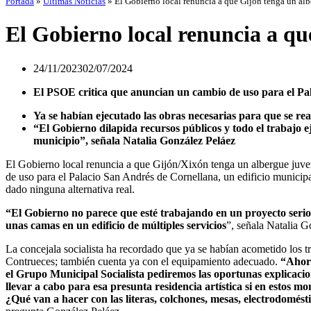
Portada
»
Últimas Noticias
»
El Gobierno local renuncia a que Gijón tenga un alb
El Gobierno local renuncia a qu
24/11/2023
02/07/2024
El PSOE critica que anuncian un cambio de uso para el Pal
Ya se habían ejecutado las obras necesarias para que se r
“El Gobierno dilapida recursos públicos y todo el trabajo e
municipio”, señala Natalia González Peláez
El Gobierno local renuncia a que Gijón/Xixón tenga un albergue juv
de uso para el Palacio San Andrés de Cornellana, un edificio municipa
dado ninguna alternativa real.
“El Gobierno no parece que esté trabajando en un proyecto serio
unas camas en un edificio de múltiples servicios
”, señala Natalia G
La concejala socialista ha recordado que ya se habían acometido los tra
Contrueces; también cuenta ya con el equipamiento adecuado.
“Ahora
el Grupo Municipal Socialista pediremos las oportunas explicac
llevar a cabo para esa presunta residencia artística si en estos 
¿Qué van a hacer con las literas, colchones, mesas, electrodomés