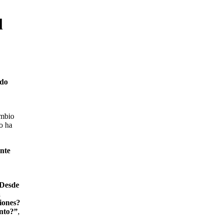
l
ado
ambio
o ha
ente
 Desde
a
ciones?
ento?”
,