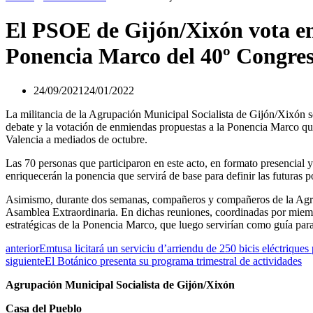
El PSOE de Gijón/Xixón vota en
Ponencia Marco del 40º Congres
24/09/2021
24/01/2022
La militancia de la Agrupación Municipal Socialista de Gijón/Xixón s
debate y la votación de enmiendas propuestas a la Ponencia Marco qu
Valencia a mediados de octubre.
Las 70 personas que participaron en este acto, en formato presencial 
enriquecerán la ponencia que servirá de base para definir las futuras po
Asimismo, durante dos semanas, compañeros y compañeros de la Agrup
Asamblea Extraordinaria. En dichas reuniones, coordinadas por miembr
estratégicas de la Ponencia Marco, que luego servirían como guía para
anterior
Emtusa licitará un serviciu d’arriendu de 250 bicis eléctrique
siguiente
El Botánico presenta su programa trimestral de actividades
Agrupación Municipal Socialista de Gijón/Xixón
Casa del Pueblo