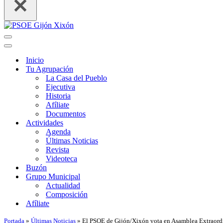
Menú
de
Menú
navegación
de
Inicio
navegación
Tu Agrupación
La Casa del Pueblo
Ejecutiva
Historia
Afíliate
Documentos
Actividades
Agenda
Últimas Noticias
Revista
Videoteca
Buzón
Grupo Municipal
Actualidad
Composición
Afíliate
Portada
»
Últimas Noticias
»
El PSOE de Gijón/Xixón vota en Asamblea Extraordi