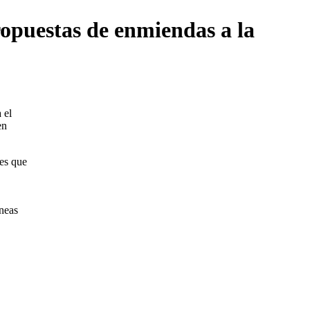
opuestas de enmiendas a la
 el
en
nes que
íneas