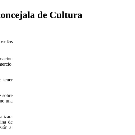
concejala de Cultura
er las
rmación
mercio,
e tener
e sobre
ene una
alizara
cina de
sión al