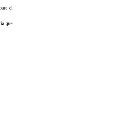
para el
ría que