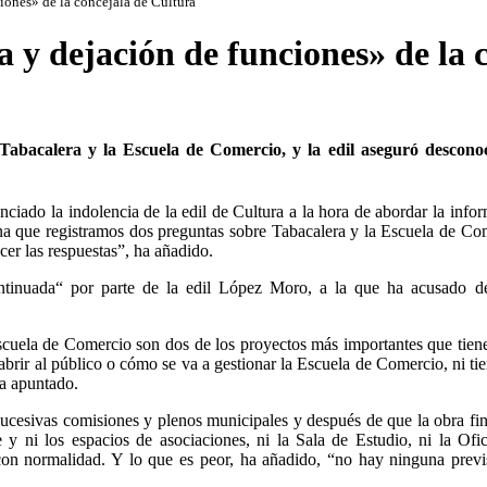
iones» de la concejala de Cultura
 y dejación de funciones» de la 
abacalera y la Escuela de Comercio, y la edil aseguró desconoc
ciado la indolencia de la edil de Cultura a la hora de abordar la info
na que registramos dos preguntas sobre Tabacalera y la Escuela de Co
er las respuestas”, ha añadido.
ontinuada“ por parte de la edil López Moro, a la que ha acusado d
scuela de Comercio son dos de los proyectos más importantes que tien
rir al público o cómo se va a gestionar la Escuela de Comercio, ni ti
ha apuntado.
ucesivas comisiones y plenos municipales y después de que la obra fin
 y ni los espacios de asociaciones, ni la Sala de Estudio, ni la Ofi
con normalidad. Y lo que es peor, ha añadido, “no hay ninguna previ