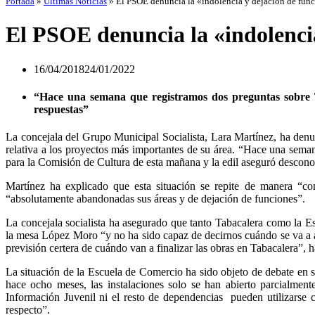
Portada
»
Últimas Noticias
»
El PSOE denuncia la «indolencia y dejación de func
El PSOE denuncia la «indolencia
16/04/2018
24/01/2022
“Hace una semana que registramos dos preguntas sobre T
respuestas”
La concejala del Grupo Municipal Socialista, Lara Martínez, ha denun
relativa a los proyectos más importantes de su área. “Hace una sema
para la Comisión de Cultura de esta mañana y la edil aseguró desconoc
Martínez ha explicado que esta situación se repite de manera “c
“absolutamente abandonadas sus áreas y de dejación de funciones”.
La concejala socialista ha asegurado que tanto Tabacalera como la E
la mesa López Moro “y no ha sido capaz de decirnos cuándo se va a ab
previsión certera de cuándo van a finalizar las obras en Tabacalera”, 
La situación de la Escuela de Comercio ha sido objeto de debate en s
hace ocho meses, las instalaciones solo se han abierto parcialmente
Información Juvenil ni el resto de dependencias pueden utilizarse 
respecto”.