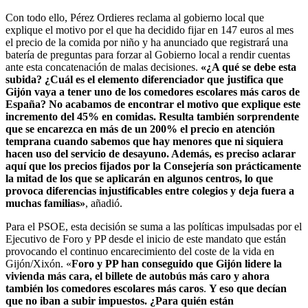
Con todo ello, Pérez Ordieres reclama al gobierno local que
explique el motivo por el que ha decidido fijar en 147 euros al mes
el precio de la comida por niño y ha anunciado que registrará una
batería de preguntas para forzar al Gobierno local a rendir cuentas
ante esta concatenación de malas decisiones.
«¿A qué se debe esta
subida? ¿Cuál es el elemento diferenciador que justifica que
Gijón vaya a tener uno de los comedores escolares más caros de
España? No acabamos de encontrar el motivo que explique este
incremento del 45% en comidas. Resulta también sorprendente
que se encarezca en más de un 200% el precio en atención
temprana cuando sabemos que hay menores que ni siquiera
hacen uso del servicio de desayuno. Además, es preciso aclarar
aquí que los precios fijados por la Consejería son prácticamente
la mitad de los que se aplicarán en algunos centros, lo que
provoca diferencias injustificables entre colegios y deja fuera a
muchas familias»
, añadió.
Para el PSOE, esta decisión se suma a las políticas impulsadas por el
Ejecutivo de Foro y PP desde el inicio de este mandato que están
provocando el continuo encarecimiento del coste de la vida en
Gijón/Xixón. «
Foro y PP han conseguido que Gijón lidere la
vivienda más cara, el billete de autobús más caro y ahora
también los comedores escolares más caros
.
Y eso que decían
que no iban a subir impuestos. ¿Para quién están