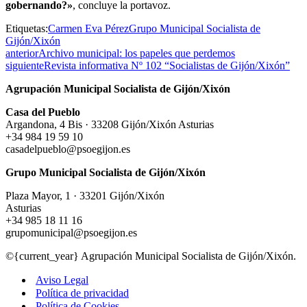
gobernando?»
, concluye la portavoz.
Etiquetas:
Carmen Eva Pérez
Grupo Municipal Socialista de
Gijón/Xixón
anterior
Archivo municipal: los papeles que perdemos
siguiente
Revista informativa Nº 102 “Socialistas de Gijón/Xixón”
Agrupación Municipal Socialista de Gijón/Xixón
Casa del Pueblo
Argandona, 4 Bis · 33208 Gijón/Xixón Asturias
+34 984 19 59 10
casadelpueblo@psoegijon.es
Grupo Municipal Socialista de Gijón/Xixón
Plaza Mayor, 1 · 33201 Gijón/Xixón
Asturias
+34 985 18 11 16
grupomunicipal@psoegijon.es
©{current_year} Agrupación Municipal Socialista de Gijón/Xixón.
Aviso Legal
Política de privacidad
Política de Cookies