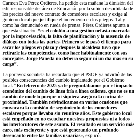
Carmen Eva Pérez Ordieres, ha pedido esta mañana la dimisión del
edil responsable del área de Educación por la subida desorbitada de
los precios del nuevo contrato de comedores escolares y exige al
gobierno local que justifique el incremento en los pliegos. Tal y
como ha denunciado en rueda de prensa, Pérez Ordieres apunta a
que esta situación
“es el colofón a una gestión nefasta marcada
por la improvisación, la falta de planificación y la ausencia de
diálogo con todas las partes. Primero se le pasó el tiempo para
sacar los pliegos en plazo y después la alcaldesa tuvo que
retirarle las competencias, como hace habitualmente con sus
concejales. Jorge Pañeda no debería seguir ni un día más en su
cargo”
.
La portavoz socialista ha recordado que el PSOE ya advirtió de las
posibles consecuencias del cambio implantado por el Gobierno
local.
“En febrero de 2025 ya le preguntábamos por el impacto
económico del cambio de línea fría a línea caliente, que no es un
cambio de modelo porque ni siquiera asegura la cocina de
proximidad. También reivindicamos en varias ocasiones que
convocara la comisión de seguimiento de los comedores
escolares porque llevaba sin reunirse años. Este gobierno local
está empeñado en no escuchar nuestras propuestas ni a todos
los interlocutores de este asunto. El resultado es un servicio más
caro, más excluyente y que está generando un profundo
desencanto entre las familias usuarias»
, explicó.