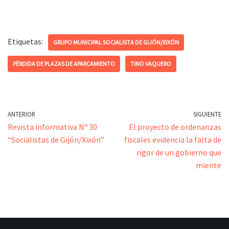
Etiquetas:
GRUPO MUNICIPAL SOCIALISTA DE GIJÓN/XIXÓN
PÉRDIDA DE PLAZAS DE APARCAMIENTO
TINO VAQUERO
ANTERIOR
SIGUIENTE
Revista informativa Nº 30
El proyecto de ordenanzas
“Socialistas de Gijón/Xixón”
fiscales evidencia la falta de
rigor de un gobierno que
miente