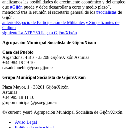
analizamos las posibilidades de crecimiento económico y del empleo
que
#Gijón
puede y debe desarrollar a corto y medio plazo”,
mencionó tras la reunión el secretario general de los
#socialistas
de
Gijón.
anterior
Espacio de Participación de Militantes y Simpatizantes de
Cultura
siguiente
La ATP 250 llega a Gijón/Xixón
Agrupación Municipal Socialista de Gijón/Xixón
Casa del Pueblo
Argandona, 4 Bis · 33208 Gijón/Xixón Asturias
+34 984 19 59 10
casadelpueblo@psoegijon.es
Grupo Municipal Socialista de Gijón/Xixón
Plaza Mayor, 1 · 33201 Gijón/Xixón
Asturias
+34 985 18 11 16
grupomunicipal@psoegijon.es
©{current_year} Agrupación Municipal Socialista de Gijón/Xixón.
Aviso Legal
Política de privacidad