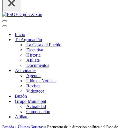
Menú
de
Menú
navegación
de
Inicio
navegación
Tu Agrupación
La Casa del Pueblo
Ejecutiva
Historia
Afíliate
Documentos
Actividades
Agenda
Últimas Noticias
Revista
Videoteca
Buzón
Grupo Municipal
Actualidad
Composición
Afíliate
Portada
»
Últimas Noticias
»
Encuentro de la dirección política del Psoe de