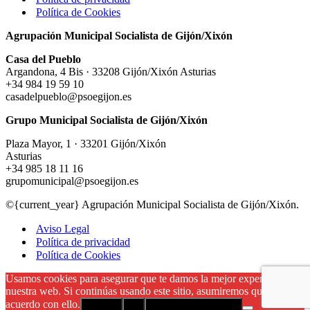
Política de Cookies
Agrupación Municipal Socialista de Gijón/Xixón
Casa del Pueblo
Argandona, 4 Bis · 33208 Gijón/Xixón Asturias
+34 984 19 59 10
casadelpueblo@psoegijon.es
Grupo Municipal Socialista de Gijón/Xixón
Plaza Mayor, 1 · 33201 Gijón/Xixón
Asturias
+34 985 18 11 16
grupomunicipal@psoegijon.es
©{current_year} Agrupación Municipal Socialista de Gijón/Xixón.
Aviso Legal
Política de privacidad
Política de Cookies
Usamos cookies para asegurar que te damos la mejor experiencia en
nuestra web. Si continúas usando este sitio, asumiremos que estás de
acuerdo con ello.
Aceptar
No
Política de privacidad