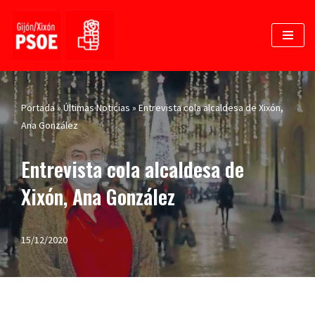
Saltar
al
contenido
Portada
»
Últimas Noticias
»
Entrevista cola alcaldesa de Xixón,
Ana González
Entrevista cola alcaldesa de
Xixón, Ana González
15/12/2020