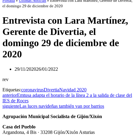
Portada
»
Últimas Noticias
»
Entrevista con Lara Martínez, Gerente de Divertia,
el domingo 29 de diciembre de 2020
Entrevista con Lara Martínez,
Gerente de Divertia, el
domingo 29 de diciembre de
2020
29/11/2020
26/01/2022
rev
Etiquetas:
coronavirus
Divertia
Navidad 2020
anterior
Emtusa adapta el horario de la línea 2 a la salida de clase del
IES de Roces
siguiente
Las luces navideñas también van por barrios
Agrupación Municipal Socialista de Gijón/Xixón
Casa del Pueblo
Argandona, 4 Bis · 33208 Gijón/Xixón Asturias