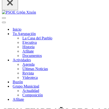
Menú
de
Menú
navegación
de
Inicio
navegación
Tu Agrupación
La Casa del Pueblo
Ejecutiva
Historia
Afíliate
Documentos
Actividades
Agenda
Últimas Noticias
Revista
Videoteca
Buzón
Grupo Municipal
Actualidad
Composición
Afíliate