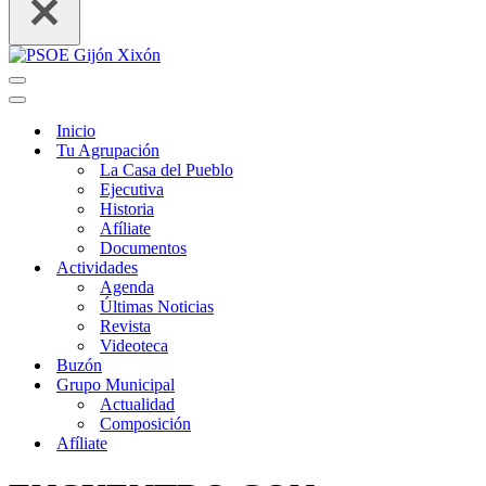
Menú
de
Menú
navegación
de
Inicio
navegación
Tu Agrupación
La Casa del Pueblo
Ejecutiva
Historia
Afíliate
Documentos
Actividades
Agenda
Últimas Noticias
Revista
Videoteca
Buzón
Grupo Municipal
Actualidad
Composición
Afíliate