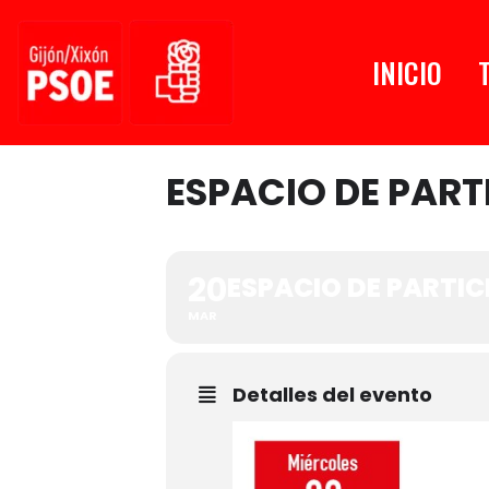
Saltar
INICIO
al
contenido
ESPACIO DE PART
20
ESPACIO DE PARTIC
MAR
Detalles del evento