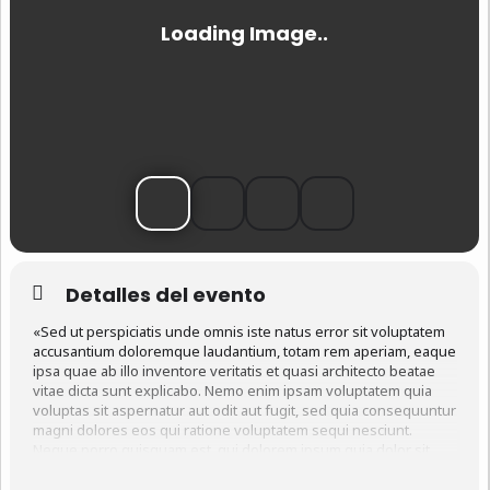
Detalles del evento
«Sed ut perspiciatis unde omnis iste natus error sit voluptatem
accusantium doloremque laudantium, totam rem aperiam, eaque
ipsa quae ab illo inventore veritatis et quasi architecto beatae
vitae dicta sunt explicabo. Nemo enim ipsam voluptatem quia
voluptas sit aspernatur aut odit aut fugit, sed quia consequuntur
magni dolores eos qui ratione voluptatem sequi nesciunt.
Neque porro quisquam est, qui dolorem ipsum quia dolor sit
amet, consectetur, adipisci velit, sed quia non numquam eius
modi tempora incidunt ut labore et dolore magnam aliquam