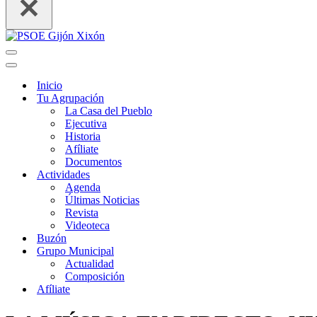
Menú
de
Menú
navegación
de
Inicio
navegación
Tu Agrupación
La Casa del Pueblo
Ejecutiva
Historia
Afíliate
Documentos
Actividades
Agenda
Últimas Noticias
Revista
Videoteca
Buzón
Grupo Municipal
Actualidad
Composición
Afíliate