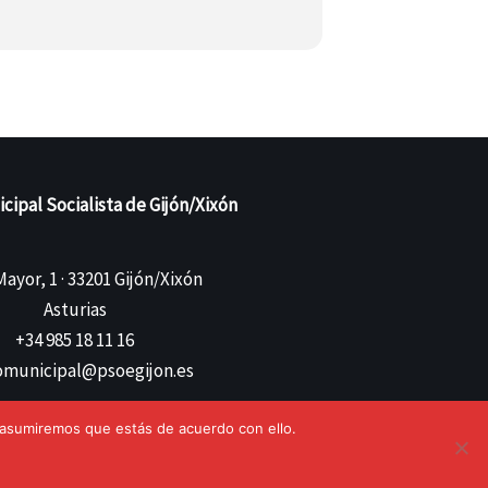
ipal Socialista de Gijón/Xixón
ayor, 1 · 33201 Gijón/Xixón
Asturias
+34 985 18 11 16
municipal@psoegijon.es
 asumiremos que estás de acuerdo con ello.
ítica de privacidad
Política de Cookies