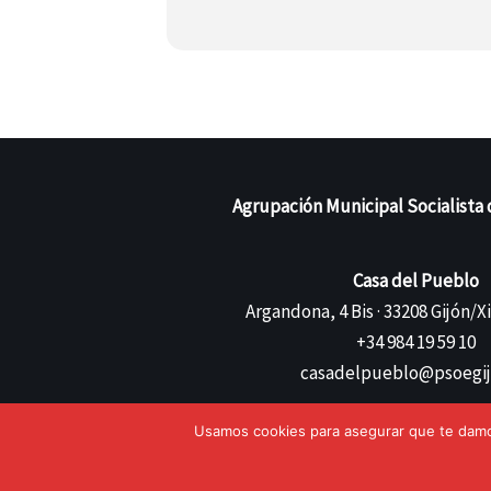
Agrupación Municipal Socialista 
Casa del Pueblo
Argandona, 4 Bis · 33208 Gijón/X
+34 984 19 59 10
casadelpueblo@psoegij
Usamos cookies para asegurar que te damos
©{current_year} Agrupación Municipal Socialista