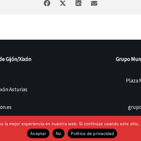
de Gijón/Xixón
Grupo Munic
Plaza M
ixón Asturias
on.es
grupo
 la mejor experiencia en nuestra web. Si continúas usando este sitio,
Aceptar
No
Política de privacidad
 de Gijón/Xixón.
Aviso Legal
Pol