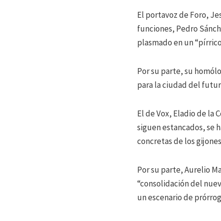
El portavoz de Foro, Je
funciones, Pedro Sánche
plasmado en un “pírric
Por su parte, su homól
para la ciudad del futur
El de Vox, Eladio de la
siguen estancados, se h
concretas de los gijones
Por su parte, Aurelio M
“consolidación del nuevo
un escenario de prórrog