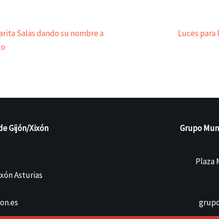
arita Salas dando su nombre a
Luces para l
to
de Gijón/Xixón
Grupo Munic
Plaza M
ixón Asturias
on.es
grupo