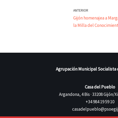
ANTERIOR
Gijón homenajea a Marg
la Milla del Conocimien
Agrupación Municipal Socialista 
Casa del Pueblo
Argandona, 4 Bis · 33208 Gijón/X
+34 984 19 59 10
casadelpueblo@psoegij