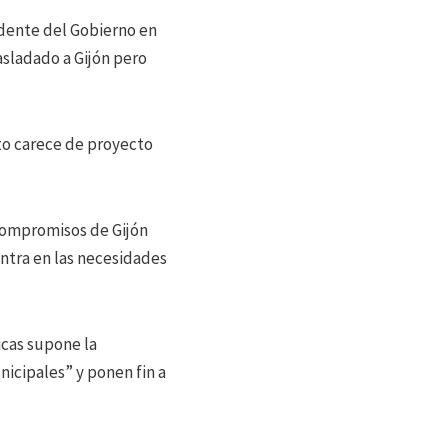
idente del Gobierno en
asladado a Gijón pero
to carece de proyecto
 compromisos de Gijón
entra en las necesidades
icas supone la
nicipales” y ponen fin a