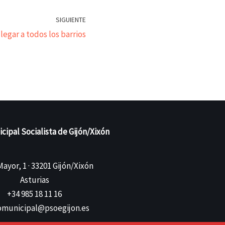
SIGUIENTE
legar a todos los barrios
ipal Socialista de Gijón/Xixón
ayor, 1 · 33201 Gijón/Xixón
Asturias
+34 985 18 11 16
municipal@psoegijon.es