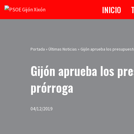
INICIO
Saltar
al
contenido
Portada
»
Últimas Noticias
»
Gijón aprueba los presupuest
Gijón aprueba los pr
prórroga
04/12/2019