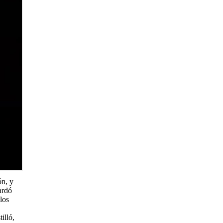
ón, y
tardó
los
illó,