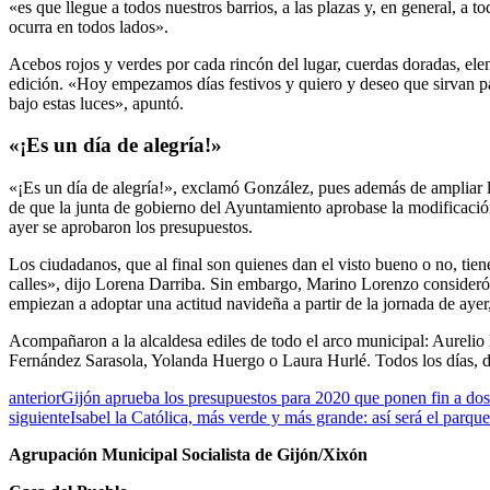
«es que llegue a todos nuestros barrios, a las plazas y, en general, a t
ocurra en todos lados».
Acebos rojos y verdes por cada rincón del lugar, cuerdas doradas, el
edición. «Hoy empezamos días festivos y quiero y deseo que sirvan par
bajo estas luces», apuntó.
«¡Es un día de alegría!»
«¡Es un día de alegría!», exclamó González, pues además de ampliar 
de que la junta de gobierno del Ayuntamiento aprobase la modificació
ayer se aprobaron los presupuestos.
Los ciudadanos, que al final son quienes dan el visto bueno o no, tie
calles», dijo Lorena Darriba. Sin embargo, Marino Lorenzo consideró
empiezan a adoptar una actitud navideña a partir de la jornada de ay
Acompañaron a la alcaldesa ediles de todo el arco municipal: Aurelio
Fernández Sarasola, Yolanda Huergo o Laura Hurlé. Todos los días, de 
anterior
Gijón aprueba los presupuestos para 2020 que ponen fin a dos
siguiente
Isabel la Católica, más verde y más grande: así será el parqu
Agrupación Municipal Socialista de Gijón/Xixón