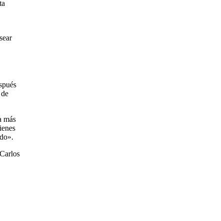
ta
sear
espués
 de
 a más
ienes
ido».
 Carlos