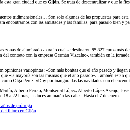
oda esta gran ciudad que es
Gijón
. Se trata de descentralizar y que la fies
ementos tridimensionales… Son solo algunas de las propuestas para esta
a encontrarnos con las amistades y las familias, para pasarlo bien y pa
las zonas de alumbrado -para lo cual se destinaron 85.827 euros más d
n del contrato con la empresa Germán Vizcaíno-, también en la jornada
nen opiniones variopintas: «Son más bonitas que el año pasado y llegan
 que «la mayoría son las mismas que el año pasado». También están qu
er, como Olga Pérez: «Doy por inauguradas las navidades con el encend
 Martín, Alberto Ferrao, Montserrat López; Alberto López Asenjo; José
18 a 22 horas, las luces animarán las calles. Hasta el 7 de enero.
 años de prórroga
e del futuro en Gijón