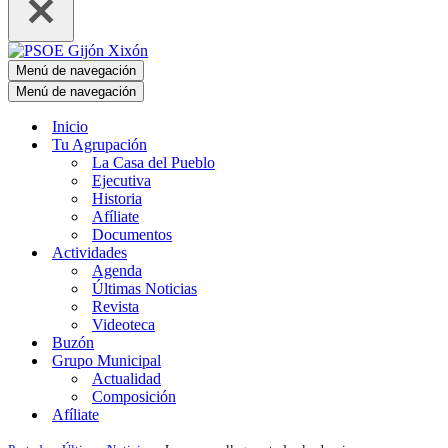
Menú de navegación
Menú de navegación
Inicio
Tu Agrupación
La Casa del Pueblo
Ejecutiva
Historia
Afíliate
Documentos
Actividades
Agenda
Últimas Noticias
Revista
Videoteca
Buzón
Grupo Municipal
Actualidad
Composición
Afíliate