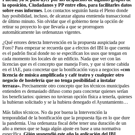
la oposición, Ciudadanos y PP entre ellos, para facilitarles datos
sobre esos informes
. Los contactos seguirán hasta el Pleno donde
hay posibilidad, incluso, de alcanzar alguna enmienda transaccional
de último minuto. Sin olvidar que el gobierno tiene la opción de
retirar su proyecto lo que llevaría a que se prorroguen
automáticamente las ordenanzas vigentes.
¿Qué errores detecta Intervención en la propuesta auspiciada por
Foro? Para empezar se recuerda que a efectos del IBI lo que cuenta
es el padrón fiscal donde no se especifican los usos que tengan en
cada momento los locales de un edificio. Nada que ver con las
licencias que es el concepto que maneja Foro, y que si tiene cabida
en el IAE, para concretar que la bonificación vaya a negocios
«con
licencia de música amplificada y café teatro y cualquier otro
negocio de hostelería que no tenga posibilidad a instalar
terraza».
Precisamente otro concepto que los técnicos municipales
entienden es demasiado difuso como para concretar quienes serían
los beneficiarios: quienes no tuvieran opción física a tenerla, quienes
la hubieran solicitado y se la hubiera denegado el Ayuntamiento…
Más fallos técnicos. No da por buena la Intervención la
temporalidad de la bonificación que la propuesta fija en lo que dure
la pandemia. Una ordenanza fiscal debe tener una duración de un
año a menos que se haga algún ajuste en base a una normativa
específica.
Gijón suspendió este año la aplicación del IBI