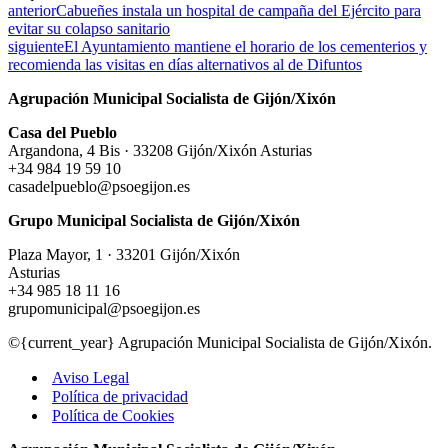
anterior
Cabueñes instala un hospital de campaña del Ejército para
evitar su colapso sanitario
siguiente
El Ayuntamiento mantiene el horario de los cementerios y
recomienda las visitas en días alternativos al de Difuntos
Agrupación Municipal Socialista de Gijón/Xixón
Casa del Pueblo
Argandona, 4 Bis · 33208 Gijón/Xixón Asturias
+34 984 19 59 10
casadelpueblo@psoegijon.es
Grupo Municipal Socialista de Gijón/Xixón
Plaza Mayor, 1 · 33201 Gijón/Xixón
Asturias
+34 985 18 11 16
grupomunicipal@psoegijon.es
©{current_year} Agrupación Municipal Socialista de Gijón/Xixón.
Aviso Legal
Política de privacidad
Política de Cookies