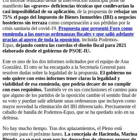
Un informe realizado desde la Intervención municipal pone de
manifiesto
las «graves» deficiencias técnicas que conllevarían la
casi imposibilidad de su aplicación
, de la propuesta de
rebajar un
75% el pago del Impuesto de Bienes Inmuebles (IBI) a negocios
hosteleros sin terraza
como compensación a sus pérdidas por la
crisis sanitaria del covid-19.
Propuesta que presentó Foro como
enmienda a las nuevas ordenanzas fiscales y que salió adelante
gracias al apoyo de toda la oposición
, incluida Podemos-
Equo,
dejando contra las cuerdas el diseño fiscal para 2021
elaborado desde el gobierno de PSOE-IU.
Este es uno de los dos informes solicitados por el equipo de Ana
González. El otro se ha encargado a la Secretaría General para
resolver dudas sobre la legalidad de la propuesta.
El gobierno no
solo quiere con estos informes tener claras la legalidad y
viabilidad de esa enmienda, que podría decaer de no cumplir
con esos requisitos.
También ve en sus conclusiones el camino para
que alguno de los partidos de la oposición cambie el sentido final de
su voto y puedan salir adelante unas ordenanzas que incluyen como
mayor novedad la eliminación del IBI diferenciado. Precisamente el
caballo de batalla de Podemos-Equo, que se ha quedado solo en su
defensa.
No hay mucho tiempo. Tras dos aplazamientos, el Pleno está
previsto para el próximo lunes.
La concejala de Hacienda, Marina
Pineda, ya se pasó ayer por los despachos de algunos grupos de