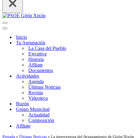
Menú
de
Menú
navegación
de
Inicio
navegación
Tu Agrupación
La Casa del Pueblo
Ejecutiva
Historia
Afíliate
Documentos
Actividades
Agenda
Últimas Noticias
Revista
Videoteca
Buzón
Grupo Municipal
Actualidad
Composición
Afíliate
Portada
»
Últimas Noticias
»
La interventora del Ayuntamiento de Gijón/Xixón