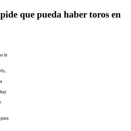
pide que pueda haber toros en
o le
rés,
la
 hay
e
 para