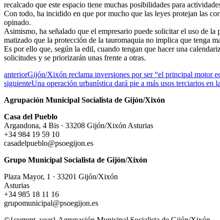
recalcado que este espacio tiene muchas posibilidades para actividades 
Con todo, ha incidido en que por mucho que las leyes protejan las cor
opinado.
Asimismo, ha señalado que el empresario puede solicitar el uso de la 
matizado que la protección de la tauromaquia no implica que tenga may
Es por ello que, según la edil, cuando tengan que hacer una calendariza
solicitudes y se priorizarán unas frente a otras.
anterior
Gijón/Xixón reclama inversiones por ser “el principal motor 
siguiente
Una operación urbanística dará pie a más usos terciarios en 
Agrupación Municipal Socialista de Gijón/Xixón
Casa del Pueblo
Argandona, 4 Bis · 33208 Gijón/Xixón Asturias
+34 984 19 59 10
casadelpueblo@psoegijon.es
Grupo Municipal Socialista de Gijón/Xixón
Plaza Mayor, 1 · 33201 Gijón/Xixón
Asturias
+34 985 18 11 16
grupomunicipal@psoegijon.es
©{current_year} Agrupación Municipal Socialista de Gijón/Xixón.