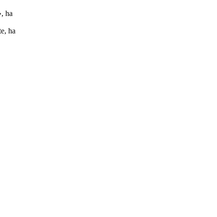
», ha
te, ha