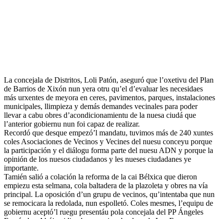
La concejala de Distritos, Loli Patón, aseguró que l’oxetivu del Plan
de Barrios de Xixón nun yera otru qu’el d’evaluar les necesidaes
más urxentes de meyora en ceres, pavimentos, parques, instalaciones
municipales, llimpieza y demás demandes vecinales para poder
llevar a cabu obres d’acondicionamientu de la nuesa ciudá que
l’anterior gobiernu nun foi capaz de realizar.
Recordó que desque empezó’l mandatu, tuvimos más de 240 xuntes
coles Asociaciones de Vecinos y Vecines del nuesu conceyu porque
la participación y el diálogu forma parte del nuesu ADN y porque la
opinión de los nuesos ciudadanos y les nueses ciudadanes ye
importante.
Tamién salió a colación la reforma de la cai Bélxica que dieron
empiezu esta selmana, cola baltadera de la plazoleta y obres na vía
principal. La oposición d’un grupu de vecinos, qu’intentaba que nun
se remocicara la redolada, nun espolletó. Coles mesmes, l’equipu de
gobiernu aceptó’l ruegu presentáu pola concejala del PP Ángeles