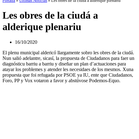
Portada
»
Últimas Noticias
»
Les obres de la ciudá a alderique plenariu
Les obres de la ciudá a
alderique plenariu
16/10/2020
El plenu municipal aldericó llargamente sobro les obres de la ciudá.
Nun salió adelantre, sicasí, la propuesta de Ciudadanos para faer un
diagnósticu barriu a barriu y diseñar un plan d’actuaciones para
atayar los problemes y atender les necesidaes de los mesmos. Xuna
propuesta que foi refugada por PSOE ya IU, ente que Ciudadanos,
Foro, PP y Vox votaron a favor y abstúvose Podemos-Equo.