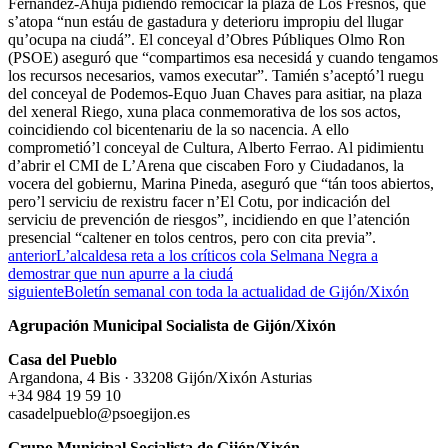
Fernández-Ahúja pidiendo remocicar la plaza de Los Fresnos, que
s’atopa “nun estáu de gastadura y deterioru impropiu del llugar
qu’ocupa na ciudá”. El conceyal d’Obres Públiques Olmo Ron
(PSOE) aseguró que “compartimos esa necesidá y cuando tengamos
los recursos necesarios, vamos executar”. Tamién s’aceptó’l ruegu
del conceyal de Podemos-Equo Juan Chaves para asitiar, na plaza
del xeneral Riego, xuna placa conmemorativa de los sos actos,
coincidiendo col bicentenariu de la so nacencia. A ello
comprometió’l conceyal de Cultura, Alberto Ferrao. Al pidimientu
d’abrir el CMI de L’Arena que ciscaben Foro y Ciudadanos, la
vocera del gobiernu, Marina Pineda, aseguró que “tán toos abiertos,
pero’l serviciu de rexistru facer n’El Cotu, por indicación del
serviciu de prevención de riesgos”, incidiendo en que l’atención
presencial “caltener en tolos centros, pero con cita previa”.
anterior
L’alcaldesa reta a los críticos cola Selmana Negra a
demostrar que nun apurre a la ciudá
siguiente
Boletín semanal con toda la actualidad de Gijón/Xixón
Agrupación Municipal Socialista de Gijón/Xixón
Casa del Pueblo
Argandona, 4 Bis · 33208 Gijón/Xixón Asturias
+34 984 19 59 10
casadelpueblo@psoegijon.es
Grupo Municipal Socialista de Gijón/Xixón