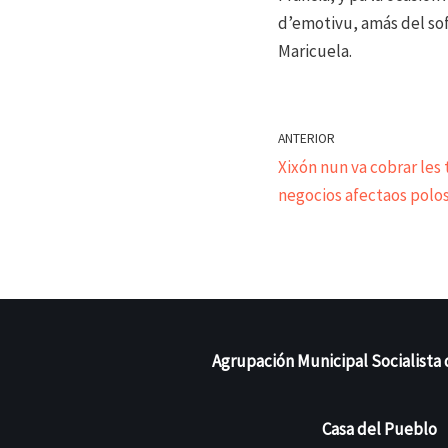
d’emotivu, amás del sof
Maricuela.
ANTERIOR
Xixón nun va cobrar les t
negocios afectaos polos
Agrupación Municipal Socialista 
Casa del Pueblo