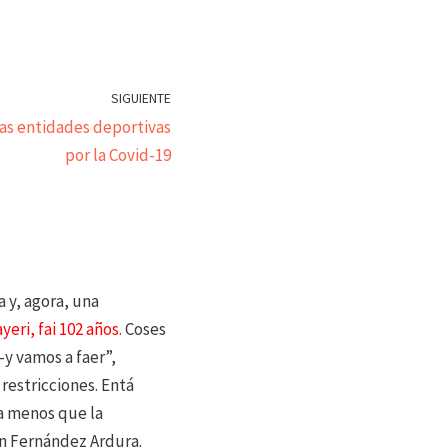
SIGUIENTE
las entidades deportivas
por la Covid-19
a y, agora, una
eri, fai 102 años.
Coses
-y vamos a faer”,
restricciones. Entá
da menos que la
ván Fernández Ardura.