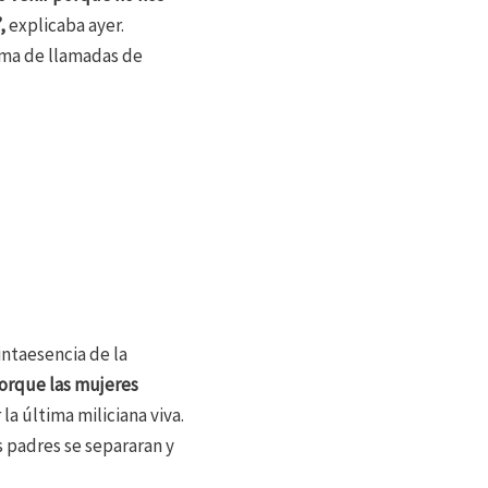
”,
explicaba ayer.
orma de llamadas de
intaesencia de la
orque las mujeres
a última miliciana viva.
s padres se separaran y