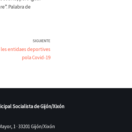
re”. Palabra de
SIGUIENTE
 les entidaes deportives
pola Covid-19
ipal Socialista de Gijón/Xixón
ayor, 1 · 33201 Gijón/Xixón