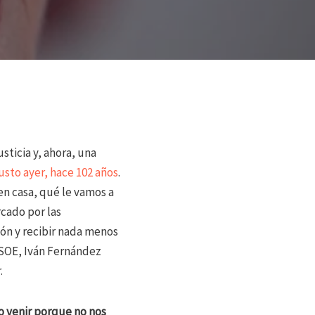
usticia y, ahora, una
usto ayer, hace 102 años
.
en casa, qué le vamos a
cado por las
jón y recibir nada menos
 PSOE, Iván Fernández
.
do venir porque no nos