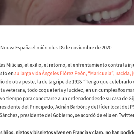
a Nueva España el miércoles 18 de noviembre de 2020
as Milicias, el exilio, el retorno, el enfrentamiento contra la inj
isto en
su larga vida Ángeles Flórez Peón, “Maricuela”, nacida, j
io de otra peste, la de la gripe de 1918. “Tengo que celebrarlo 
sta veterana, todo coquetería y lucidez, en un cumpleaños mar
tuvo tiempo para conectarse a un ordenador desde su casa de Gi
presidente del Principado, Adrián Barbón; y del líder local del
ánchez, presidente del Gobierno, se acordó de ella en Twitter
 hijos, nietos y bisnietos viven en Francia y claro, no han podi