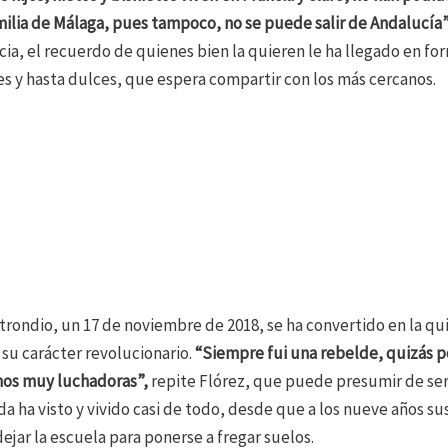
ilia de Málaga, pues tampoco, no se puede salir de Andalucía
cia, el recuerdo de quienes bien la quieren le ha llegado en f
es y hasta dulces, que espera compartir con los más cercanos.
trondio, un 17 de noviembre de 2018, se ha convertido en la qu
 su carácter revolucionario.
“Siempre fui una rebelde, quizás p
mos muy luchadoras”,
repite Flórez, que puede presumir de ser l
ida ha visto y vivido casi de todo, desde que a los nueve años su
dejar la escuela para ponerse a fregar suelos.