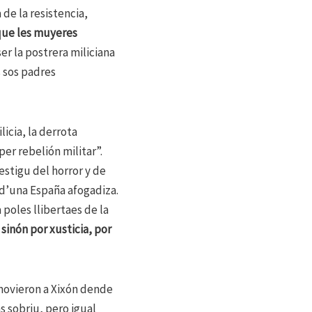
de la resistencia,
que les muyeres
er la postrera miliciana
s sos padres
icia, la derrota
per rebelión militar”.
estigu del horror y de
 d’una España afogadiza.
 poles llibertaes de la
sinón por xusticia, por
 movieron a Xixón dende
s sobriu, pero igual