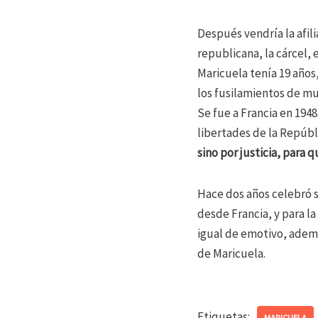
Después vendría la afili
republicana, la cárcel, 
Maricuela tenía 19 años,
los fusilamientos de muc
Se fue a Francia en 1948
libertades de la Repúbli
sino por justicia, para q
Hace dos años celebró s
desde Francia, y para la
igual de emotivo, ademá
de Maricuela.
Etiquetas:
MARICUELA