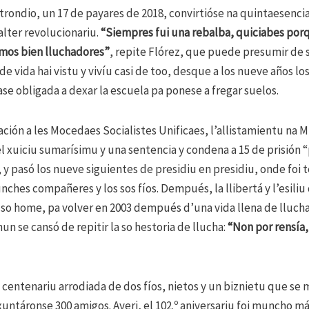
rondio, un 17 de payares de 2018, convirtióse na quintaesencia 
alter revolucionariu.
“Siempres fui una rebalba, quiciabes por
imos bien lluchadores”
, repite Flórez, que puede presumir de s
 de vida hai vistu y vivíu casi de too, desque a los nueve años lo
ase obligada a dexar la escuela pa ponese a fregar suelos.
ción a les Mocedaes Socialistes Unificaes, l’allistamientu na Mil
el xuiciu sumarísimu y una sentencia y condena a 15 de prisión “
 y pasó los nueve siguientes de presidiu en presidiu, onde foi t
ches compañeres y los sos fíos. Dempués, la llibertá y l’esiliu
l so home, pa volver en 2003 dempués d’una vida llena de llucha
un se cansó de repitir la so hestoria de llucha:
“Non por rensía, 
o centenariu arrodiada de dos fíos, nietos y un biznietu que se
 xuntáronse 300 amigos. Ayeri, el 102.º aniversariu foi muncho má