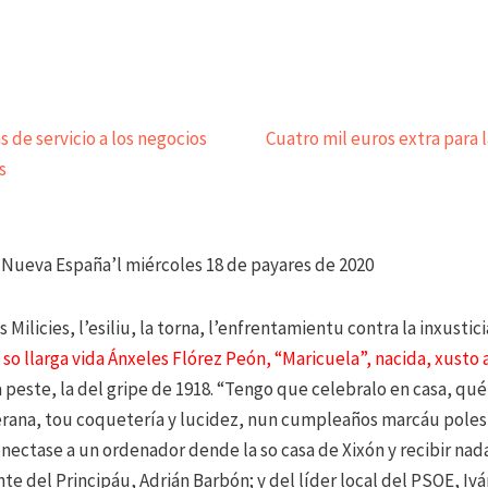
s de servicio a los negocios
Cuatro mil euros extra para 
s
 Nueva España’l miércoles 18 de payares de 2020
 Milicies, l’esiliu, la torna, l’enfrentamientu contra la inxustici
a
so llarga vida Ánxeles Flórez Peón, “Maricuela”, nacida, xusto ay
 peste, la del gripe de 1918. “Tengo que celebralo en casa, qué
erana, tou coquetería y lucidez, nun cumpleaños marcáu poles 
nectase a un ordenador dende la so casa de Xixón y recibir na
nte del Principáu, Adrián Barbón; y del líder local del PSOE, I