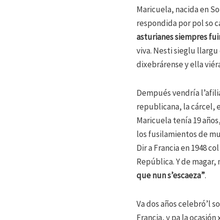
Maricuela, nacida en Sot
respondida por pol so c
asturianes siempres fu
viva. Nesti sieglu llargu
dixebrárense y ella viér
Dempués vendría l’afilia
republicana, la cárcel, 
Maricuela tenía 19 años,
los fusilamientos de mun
Dir a Francia en 1948 co
República. Y de magar, n
que nun s’escaeza”
.
Va dos años celebró’l s
Francia, y pa la ocasión