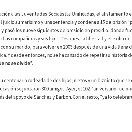
ación a las Juventudes Socialistas Unificadas, el alistamiento en
el juicio sumarísimo y una sentencia y condena a 15 de prisión “p
 y pasó los nueve siguientes de presidio en presidio, donde fue
has compañeras y sus hijos. Después, la libertad y el exilio de 
 con su marido, para volver en 2003 después de una vida llena d
ca. Y desde entonces, no se ha cansado de repetir su historia d
ue no se olvide”.
u centenario rodeada de dos hijos, nietos y un biznieto que se 
 ocasión se juntaron 300 amigos. Ayer, el 102.º aniversario fue 
s del apoyo de Sánchez y Barbón. Con el resto, “ya lo celebrar