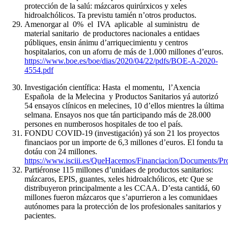
protección de la salú: mázcaros quirúrxicos y xeles
hidroalchólicos. Ta previstu tamién n’otros productos.
Amenorgar al 0% el IVA aplicable al suministru de
material sanitario de productores nacionales a entidaes
públiques, ensin ánimu d’arriquecimientu y centros
hospitalarios, con un aforru de más de 1.000 millones d’euros.
https://www.boe.es/boe/dias/2020/04/22/pdfs/BOE-A-2020-
4554.pdf
Investigación científica: Hasta el momentu, l’Axencia
Española de la Melecina y Productos Sanitarios yá autorizó
54 ensayos clínicos en melecines, 10 d’ellos mientres la última
selmana. Ensayos nos que tán participando más de 28.000
persones en numberosos hospitales de too el país.
FONDU COVID-19 (investigación) yá son 21 los proyectos
financiaos por un importe de 6,3 millones d’euros. El fondu ta
dotáu con 24 millones.
https://www.isciii.es/QueHacemos/Financiacion/Documents/
Partiéronse 115 millones d’unidaes de productos sanitarios:
mázcaros, EPIS, guantes, xeles hidroalchólicos, etc Que se
distribuyeron principalmente a les CCAA. D’esta cantidá, 60
millones fueron mázcaros que s’apurrieron a les comunidaes
autónomes para la protección de los profesionales sanitarios y
pacientes.