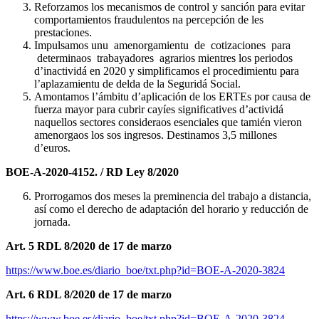
Reforzamos los mecanismos de control y sanción para evitar
comportamientos fraudulentos na percepción de les
prestaciones.
Impulsamos unu amenorgamientu de cotizaciones para
determinaos trabayadores agrarios mientres los periodos
d’inactividá en 2020 y simplificamos el procedimientu para
l’aplazamientu de delda de la Seguridá Social.
Amontamos l’ámbitu d’aplicación de los ERTEs por causa de
fuerza mayor para cubrir cayíes significatives d’actividá
naquellos sectores consideraos esenciales que tamién vieron
amenorgaos los sos ingresos. Destinamos 3,5 millones
d’euros.
BO
E-A-2020-4152. / RD Ley 8/2020
Prorrogamos dos meses la preminencia del trabajo a distancia,
así como el derecho de adaptación del horario y reducción de
jornada.
Art. 5 RDL 8/2020 de 17 de marzo
https://www.boe.es/diario_boe/txt.php?id=BOE-A-2020-3824
Art. 6 RDL 8/2020 de 17 de marzo
https://www.boe.es/diario_boe/txt.php?id=BOE-A-2020-3824