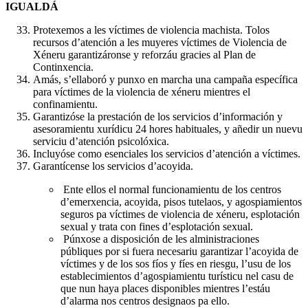
IGUALDÁ
Protexemos a les víctimes de violencia machista. Tolos
recursos d’atención a les muyeres víctimes de Violencia de
Xéneru garantizáronse y reforzáu gracies al Plan de
Continxencia.
Amás, s’ellaboró y punxo en marcha una campaña específica
para víctimes de la violencia de xéneru mientres el
confinamientu.
Garantizóse la prestación de los servicios d’información y
asesoramientu xurídicu 24 hores habituales, y añedir un nuevu
serviciu d’atención psicolóxica.
Incluyóse como esenciales los servicios d’atención a víctimes.
Garantícense los servicios d’acoyida.
Ente ellos el normal funcionamientu de los centros
d’emerxencia, acoyida, pisos tutelaos, y agospiamientos
seguros pa víctimes de violencia de xéneru, esplotación
sexual y trata con fines d’esplotación sexual.
Púnxose a disposición de les alministraciones
públiques por si fuera necesariu garantizar l’acoyida de
víctimes y de los sos fíos y fíes en riesgu, l’usu de los
establecimientos d’agospiamientu turísticu nel casu de
que nun haya places disponibles mientres l’estáu
d’alarma nos centros designaos pa ello.