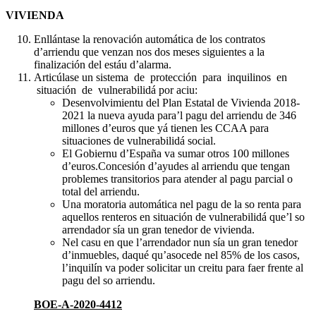
VIVIENDA
Enllántase la renovación automática de los contratos
d’arriendu que venzan nos dos meses siguientes a la
finalización del estáu d’alarma.
Articúlase un sistema de protección para inquilinos en
situación de vulnerabilidá por aciu:
Desenvolvimientu del Plan Estatal de Vivienda 2018-
2021 la nueva ayuda para’l pagu del arriendu de 346
millones d’euros que yá tienen les CCAA para
situaciones de vulnerabilidá social.
El Gobiernu d’España va sumar otros 100 millones
d’euros.Concesión d’ayudes al arriendu que tengan
problemes transitorios para atender al pagu parcial o
total del arriendu.
Una moratoria automática nel pagu de la so renta para
aquellos renteros en situación de vulnerabilidá que’l so
arrendador sía un gran tenedor de vivienda.
Nel casu en que l’arrendador nun sía un gran tenedor
d’inmuebles, daqué qu’asocede nel 85% de los casos,
l’inquilín va poder solicitar un creitu para faer frente al
pagu del so arriendu.
BO
E-A-2020-4412