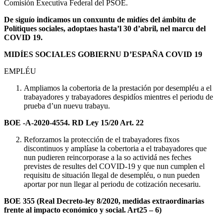
Comisión Executiva Federal del PSOE.
De siguío indicamos un conxuntu de midíes del ámbitu de
Polítiques sociales, adoptaes hasta’l 30 d’abril, nel marcu del
COVID 19.
MIDÍES SOCIALES GOBIERNU D’ESPAÑA COVID 19
EMPLÉU
Ampliamos la cobertoria de la prestación por desempléu a el
trabayadores y trabayadores despidíos mientres el periodu de
prueba d’un nuevu trabayu.
BO
E -A-2020-4554. RD Ley 15/20 Art. 22
Reforzamos la protección de el trabayadores fixos
discontinuos y amplíase la cobertoria a el trabayadores que
nun pudieren reincorporase a la so actividá nes feches
previstes de resultes del COVID-19 y que nun cumplen el
requisitu de situación llegal de desempléu, o nun pueden
aportar por nun llegar al periodu de cotización necesariu.
BO
E 355 (Real Decreto-ley 8/2020, medidas extraordinarias
frente al impacto económico y social. Art25 – 6)