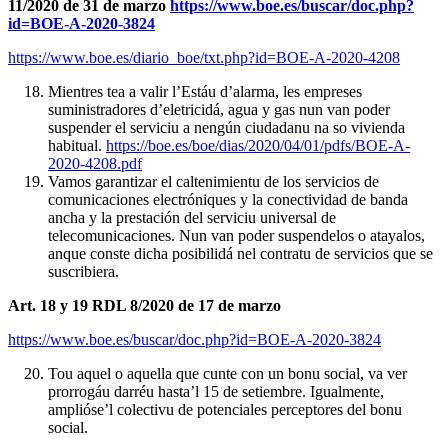
11/2020 de 31 de marzo
https://www.boe.es/buscar/doc.php?
id=BOE-A-2020-3824
https://www.boe.es/diario_boe/txt.php?id=BOE-A-2020-4208
Mientres tea a valir l’Estáu d’alarma, les empreses
suministradores d’eletricidá, agua y gas nun van poder
suspender el serviciu a nengún ciudadanu na so vivienda
habitual.
https://boe.es/boe/dias/2020/04/01/pdfs/BOE-A-
2020-4208.pdf
Vamos garantizar el caltenimientu de los servicios de
comunicaciones electróniques y la conectividad de banda
ancha y la prestación del serviciu universal de
telecomunicaciones. Nun van poder suspendelos o atayalos,
anque conste dicha posibilidá nel contratu de servicios que se
suscribiera.
Art. 18 y 19 RDL 8/2020 de 17 de marzo
https://www.boe.es/buscar/doc.php?id=BOE-A-2020-3824
Tou aquel o aquella que cunte con un bonu social, va ver
prorrogáu darréu hasta’l 15 de setiembre. Igualmente,
amplióse’l colectivu de potenciales perceptores del bonu
social.