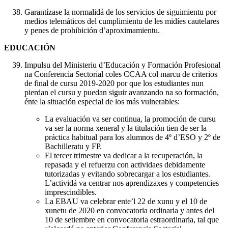
Garantízase la normalidá de los servicios de siguimientu por
medios telemáticos del cumplimientu de les midíes cautelares
y penes de prohibición d’aproximamientu.
EDUCACIÓN
Impulsu del Ministeriu d’Educación y Formación Profesional
na Conferencia Sectorial coles CCAA col marcu de criterios
de final de cursu 2019-2020 por que los estudiantes nun
pierdan el cursu y puedan siguir avanzando na so formación,
énte la situación especial de los más vulnerables:
La evaluación va ser continua, la promoción de cursu
va ser la norma xeneral y la titulación tien de ser la
práctica habitual para los alumnos de 4º d’ESO y 2º de
Bachilleratu y FP.
El tercer trimestre va dedicar a la recuperación, la
repasada y el refuerzu con actividaes debidamente
tutorizadas y evitando sobrecargar a los estudiantes.
L’actividá va centrar nos aprendizaxes y competencies
imprescindibles.
La EBAU va celebrar ente’l 22 de xunu y el 10 de
xunetu de 2020 en convocatoria ordinaria y antes del
10 de setiembre en convocatoria estraordinaria, tal que