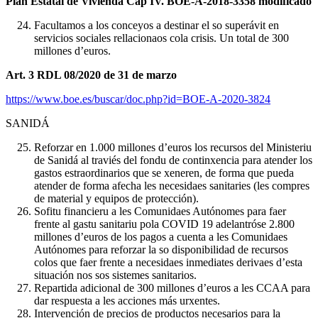
Plan Estatal de Vivienda Cap IV. BOE-A-2018-3358 modificado
Facultamos a los conceyos a destinar el so superávit en
servicios sociales rellacionaos cola crisis. Un total de 300
millones d’euros.
Art. 3 RDL 08/2020 de 31 de marzo
https://www.boe.es/buscar/doc.php?id=BOE-A-2020-3824
SANIDÁ
Reforzar en 1.000 millones d’euros los recursos del Ministeriu
de Sanidá al traviés del fondu de continxencia para atender los
gastos estraordinarios que se xeneren, de forma que pueda
atender de forma afecha les necesidaes sanitaries (les compres
de material y equipos de protección).
Sofitu financieru a les Comunidaes Autónomes para faer
frente al gastu sanitariu pola COVID 19 adelantróse 2.800
millones d’euros de los pagos a cuenta a les Comunidaes
Autónomes para reforzar la so disponibilidad de recursos
colos que faer frente a necesidaes inmediates derivaes d’esta
situación nos sos sistemes sanitarios.
Repartida adicional de 300 millones d’euros a les CCAA para
dar respuesta a les acciones más urxentes.
Intervención de precios de productos necesarios para la