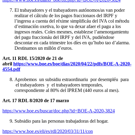
El trabayadores y el trabayadores autónomos/as van poder
realizar el cálculu de los pagos fraccionaos del IRPF y
l’ingresu a cuenta del réxime simplificáu del IVA col métodu
d’estimación oxetiva, lo que va dexar afaer el pagu a los
ingresos reales. Coles mesmes, establezse l’amenorgamientu
del pagu fraccionáu del IRPF y del IVA, pudiéndose
descontar en cada trimestre los díes en qu’hubo tao d’alarma.
Destinamos un millón d’euros.
Art. 11 RDL 15/2020 de 21 de
abril
https://www.boe.es/boe/dias/2020/04/22/pdfs/BOE-A-2020-
4554.pdf
Aprobemos un subsidiu estraordinariu por desempléu para
el trabayadores y el trabayadores temporales,
correspondiente al 80% del IPREM (440 euros al mes).
Art. 17 RDL 8/2020 de 17 marzo
https://www.boe.es/buscar/doc.php?id=BOE-A-2020-3824
Subsidio para las personas trabajadoras del hogar.
https://www.boe.es/eli/es/rdl/2020/03/31/11/con