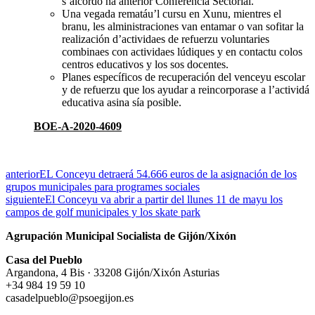
s’alcordó na anterior Conferencia Sectorial.
Una vegada rematáu’l cursu en Xunu, mientres el
branu, les alministraciones van entamar o van sofitar la
realización d’actividaes de refuerzu voluntaries
combinaes con actividaes lúdiques y en contactu colos
centros educativos y los sos docentes.
Planes específicos de recuperación del venceyu escolar
y de refuerzu que los ayudar a reincorporase a l’actividá
educativa asina sía posible.
BO
E-A-2020-4609
anterior
EL Conceyu detraerá 54.666 euros de la asignación de los
grupos municipales para programes sociales
siguiente
El Conceyu va abrir a partir del llunes 11 de mayu los
campos de golf municipales y los skate park
Agrupación Municipal Socialista de Gijón/Xixón
Casa del Pueblo
Argandona, 4 Bis · 33208 Gijón/Xixón Asturias
+34 984 19 59 10
casadelpueblo@psoegijon.es