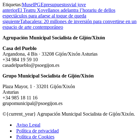
Etiquetas:
Musel
PGE
presupuestos
vial jove
anterior
El Teatru Xovellanos adelantra l’horariu de dellos
espectáculos para afaese al toque de queda
siguiente
Tabacalera: 20 millones de inversión para convertirse en un
espacio de arte contemporáneo
Agrupación Municipal Socialista de Gijón/Xixón
Casa del Pueblo
Argandona, 4 Bis · 33208 Gijón/Xixón Asturias
+34 984 19 59 10
casadelpueblo@psoegijon.es
Grupo Municipal Socialista de Gijón/Xixón
Plaza Mayor, 1 · 33201 Gijón/Xixón
Asturias
+34 985 18 11 16
grupomunicipal@psoegijon.es
©{current_year} Agrupación Municipal Socialista de Gijón/Xixón.
Aviso Legal
Política de privacidad
Política de Cookies