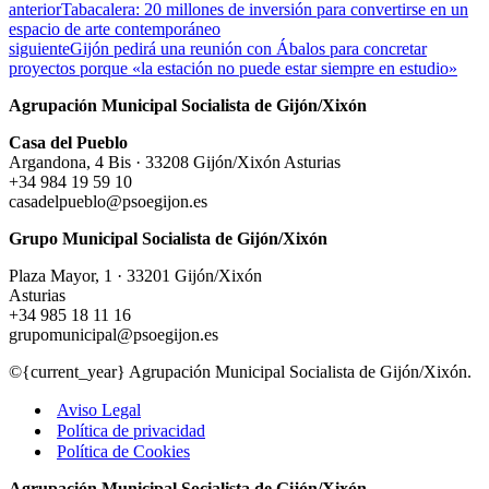
anterior
Tabacalera: 20 millones de inversión para convertirse en un
espacio de arte contemporáneo
siguiente
Gijón pedirá una reunión con Ábalos para concretar
proyectos porque «la estación no puede estar siempre en estudio»
Agrupación Municipal Socialista de Gijón/Xixón
Casa del Pueblo
Argandona, 4 Bis · 33208 Gijón/Xixón Asturias
+34 984 19 59 10
casadelpueblo@psoegijon.es
Grupo Municipal Socialista de Gijón/Xixón
Plaza Mayor, 1 · 33201 Gijón/Xixón
Asturias
+34 985 18 11 16
grupomunicipal@psoegijon.es
©{current_year} Agrupación Municipal Socialista de Gijón/Xixón.
Aviso Legal
Política de privacidad
Política de Cookies
Agrupación Municipal Socialista de Gijón/Xixón