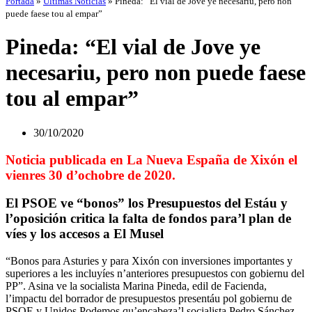
Portada
»
Últimas Noticias
»
Pineda: “El vial de Jove ye necesariu, pero non
puede faese tou al empar”
Pineda: “El vial de Jove ye
necesariu, pero non puede faese
tou al empar”
30/10/2020
Noticia publicada en La Nueva España de Xixón el
vienres 30 d’ochobre de 2020.
El PSOE ve “bonos” los Presupuestos del Estáu y
l’oposición critica la falta de fondos para’l plan de
víes y los accesos a El Musel
“Bonos para Asturies y para Xixón con inversiones importantes y
superiores a les incluyíes n’anteriores presupuestos con gobiernu del
PP”. Asina ve la socialista Marina Pineda, edil de Facienda,
l’impactu del borrador de presupuestos presentáu pol gobiernu de
PSOE y Unidos Podemos qu’encabeza’l socialista Pedro Sánchez.