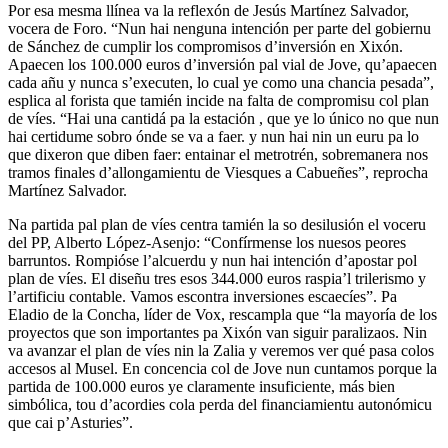
Por esa mesma llínea va la reflexón de Jesús Martínez Salvador,
vocera de Foro. “Nun hai nenguna intención per parte del gobiernu
de Sánchez de cumplir los compromisos d’inversión en Xixón.
Apaecen los 100.000 euros d’inversión pal vial de Jove, qu’apaecen
cada añu y nunca s’executen, lo cual ye como una chancia pesada”,
esplica al forista que tamién incide na falta de compromisu col plan
de víes. “Hai una cantidá pa la estación , que ye lo único no que nun
hai certidume sobro ónde se va a faer. y nun hai nin un euru pa lo
que dixeron que diben faer: entainar el metrotrén, sobremanera nos
tramos finales d’allongamientu de Viesques a Cabueñes”, reprocha
Martínez Salvador.
Na partida pal plan de víes centra tamién la so desilusión el voceru
del PP, Alberto López-Asenjo: “Confírmense los nuesos peores
barruntos. Rompióse l’alcuerdu y nun hai intención d’apostar pol
plan de víes. El diseñu tres esos 344.000 euros raspia’l trilerismo y
l’artificiu contable. Vamos escontra inversiones escaecíes”. Pa
Eladio de la Concha, líder de Vox, rescampla que “la mayoría de los
proyectos que son importantes pa Xixón van siguir paralizaos. Nin
va avanzar el plan de víes nin la Zalia y veremos ver qué pasa colos
accesos al Musel. En concencia col de Jove nun cuntamos porque la
partida de 100.000 euros ye claramente insuficiente, más bien
simbólica, tou d’acordies cola perda del financiamientu autonómicu
que cai p’Asturies”.