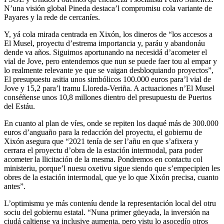
N’una visión global Pineda destaca’l compromisu cola variante de
Payares y la rede de cercaníes.
Y, yá cola mirada centrada en Xixón, los dineros de “los accesos a
El Musel, proyectu d’estrema importancia y, paráu y abandonáu
dende va años. Siguimos aportunando na necesidá d’acometer el
vial de Jove, pero entendemos que nun se puede faer tou al empar y
lo realmente relevante ye que se vaigan desbloquiando proyectos”,
El presupuestu asitia unos simbólicos 100.000 euros para’l vial de
Jove y 15,2 para’l tramu Lloreda-Veriña. A actuaciones n’El Musel
conséñense unos 10,8 millones dientro del presupuestu de Puertos
del Estáu.
En cuanto al plan de víes, onde se repiten los daqué más de 300.000
euros d’anguaño para la redacción del proyectu, el gobiernu de
Xixón asegura que “2021 tenía de ser l’añu en que s’afixera y
cerrara el proyectu d’obra de la estación intermodal, para poder
acometer la llicitación de la mesma. Pondremos en contactu col
ministeriu, porque’l nuesu oxetivu sigue siendo que s’empecipien les
obres de la estación intermodal, que ye lo que Xixón precisa, cuanto
antes”.
L’optimismu ye más conteníu dende la representación local del otru
sociu del gobiernu estatal. “Nuna primer güeyada, la inversión na
ciudá caltiense ya inclusive aumenta, pero vistu lo asocedío otros