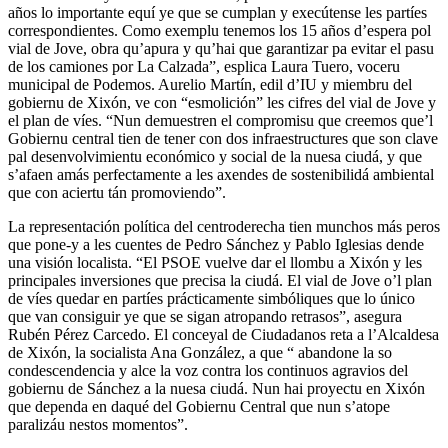
años lo importante equí ye que se cumplan y execútense les partíes
correspondientes. Como exemplu tenemos los 15 años d’espera pol
vial de Jove, obra qu’apura y qu’hai que garantizar pa evitar el pasu
de los camiones por La Calzada”, esplica Laura Tuero, voceru
municipal de Podemos. Aurelio Martín, edil d’IU y miembru del
gobiernu de Xixón, ve con “esmolición” les cifres del vial de Jove y
el plan de víes. “Nun demuestren el compromisu que creemos que’l
Gobiernu central tien de tener con dos infraestructures que son clave
pal desenvolvimientu económico y social de la nuesa ciudá, y que
s’afaen amás perfectamente a les axendes de sostenibilidá ambiental
que con aciertu tán promoviendo”.
La representación política del centroderecha tien munchos más peros
que pone-y a les cuentes de Pedro Sánchez y Pablo Iglesias dende
una visión localista. “El PSOE vuelve dar el llombu a Xixón y les
principales inversiones que precisa la ciudá. El vial de Jove o’l plan
de víes quedar en partíes prácticamente simbóliques que lo único
que van consiguir ye que se sigan atropando retrasos”, asegura
Rubén Pérez Carcedo. El conceyal de Ciudadanos reta a l’Alcaldesa
de Xixón, la socialista Ana González, a que “ abandone la so
condescendencia y alce la voz contra los continuos agravios del
gobiernu de Sánchez a la nuesa ciudá. Nun hai proyectu en Xixón
que dependa en daqué del Gobiernu Central que nun s’atope
paralizáu nestos momentos”.