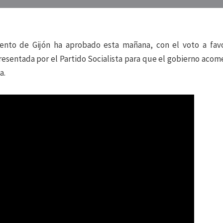
ento de Gijón ha aprobado esta mañana, con el voto a fav
a presentada por el Partido Socialista para que el gobierno acom
a.