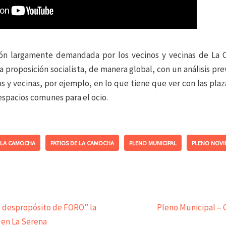
ión largamente demandada por los vecinos y vecinas de La
la proposición socialista, de manera global, con un anális
is pre
 y vecinas, por ejemplo, en lo que tiene que ver con las pla
 espacios comunes para el ocio.
LA CAMOCHA
PATIOS DE LA CAMOCHA
PLENO MUNICIPAL
PLENO NOVI
o despropósito de FORO” la
Pleno Municipal – O
 en La Serena